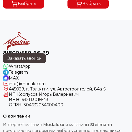
Выбрать
Выбрать
8(800)550-66-39
Заказать звонок
WhatsApp
Telegram
MAX
info@modaluxx.ru
445039, г. Тольятти, ул. Автостроителей, 84а-5
ИП Корпусов Игорь Валериевич
ИНН: 632113015543
ОГРН: 304632034600400
О компании
Интернет-магазин
Modaluxx
и магазины
Steilmann
представляют огромный выбор успешно продающихся