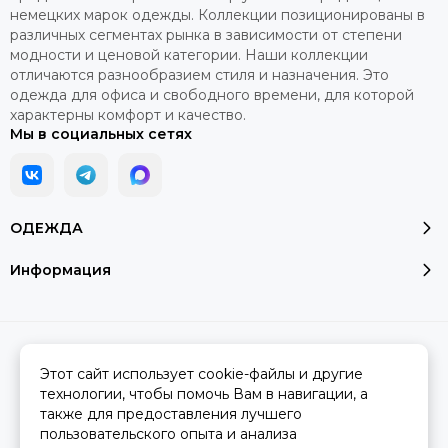
немецких марок одежды. Коллекции позиционированы в
различных сегментах рынка в зависимости от степени
модности и ценовой категории. Наши коллекции
отличаются разнообразием стиля и назначения. Это
одежда для офиса и свободного времени, для которой
характерны комфорт и качество.
Мы в социальных сетях
ОДЕЖДА
Информация
2026 © Модалюкс.
Карта сайта
Сделано в
MOSK.STUDIO
для платформы
InSales
Этот сайт использует cookie-файлы и другие
технологии, чтобы помочь Вам в навигации, а
также для предоставления лучшего
пользовательского опыта и анализа
Вся представленная на сайте информация, касающаяся