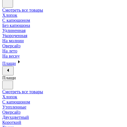
Смотреть все товары
Хлопок
С капюшоном
Без капюшона
Удлиненная
Укороченная
На молнии
Оверсайз
На лето
На весну
Плащи
Плащи
Смотреть все товары
Хлопок
С капюшоном
Утепленные
Оверсайз
Двухцветный
Короткий