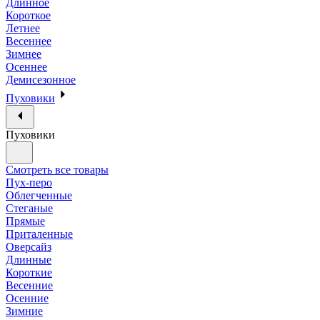
Длинное
Короткое
Летнее
Весеннее
Зимнее
Осеннее
Демисезонное
Пуховики
Пуховики
Смотреть все товары
Пух-перо
Облегченные
Стеганые
Прямые
Приталенные
Оверсайз
Длинные
Короткие
Весенние
Осенние
Зимние