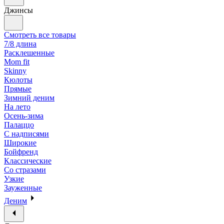
Джинсы
Смотреть все товары
7/8 длина
Расклешенные
Mom fit
Skinny
Кюлоты
Прямые
Зимний деним
На лето
Осень-зима
Палаццо
С надписями
Широкие
Бойфренд
Классические
Со стразами
Узкие
Зауженные
Деним