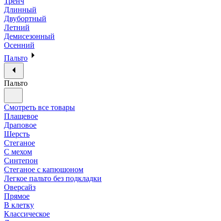
Тренч
Длинный
Двубортный
Летний
Демисезонный
Осенний
Пальто
Пальто
Смотреть все товары
Плащевое
Драповое
Шерсть
Стеганое
С мехом
Синтепон
Стеганое с капюшоном
Легкое пальто без подкладки
Оверсайз
Прямое
В клетку
Классическое