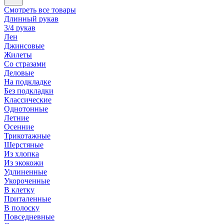
Смотреть все товары
Длинный рукав
3/4 рукав
Лен
Джинсовые
Жилеты
Со стразами
Деловые
На подкладке
Без подкладки
Классические
Однотонные
Летние
Осенние
Трикотажные
Шерстяные
Из хлопка
Из экокожи
Удлиненные
Укороченные
В клетку
Приталенные
В полоску
Повседневные