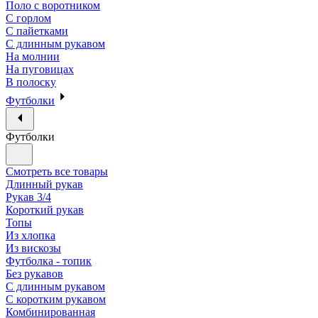
Поло с воротником
С горлом
С пайетками
С длинным рукавом
На молнии
На пуговицах
В полоску
Футболки
Футболки
Смотреть все товары
Длинный рукав
Рукав 3/4
Короткий рукав
Топы
Из хлопка
Из вискозы
Футболка - топик
Без рукавов
С длинным рукавом
С коротким рукавом
Комбинированная