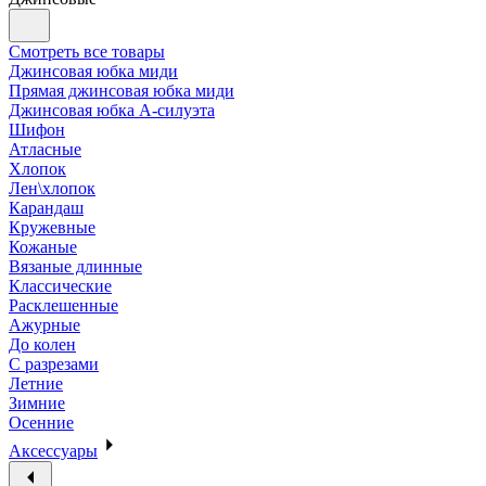
Смотреть все товары
Джинсовая юбка миди
Прямая джинсовая юбка миди
Джинсовая юбка А-силуэта
Шифон
Атласные
Хлопок
Лен\хлопок
Карандаш
Кружевные
Кожаные
Вязаные длинные
Классические
Расклешенные
Ажурные
До колен
С разрезами
Летние
Зимние
Осенние
Аксессуары