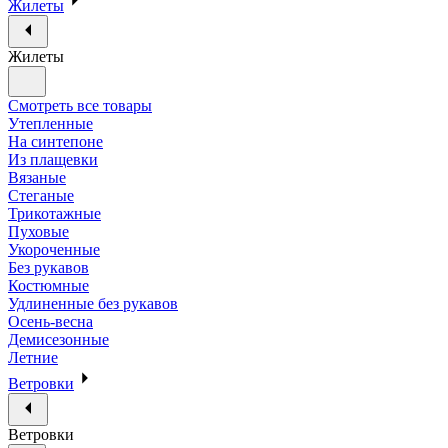
Жилеты
Жилеты
Смотреть все товары
Утепленные
На синтепоне
Из плащевки
Вязаные
Стеганые
Трикотажные
Пуховые
Укороченные
Без рукавов
Костюмные
Удлиненные без рукавов
Осень-весна
Демисезонные
Летние
Ветровки
Ветровки