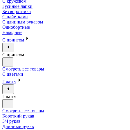
С кружевом
Гусиные лапки
Без воротника
С пайетками
С длинным рукавом
Однобортные
Нарядные
С принтом
С принтом
Смотреть все товары
С цветами
Платья
Платья
Смотреть все товары
Короткий рукав
3/4 рукав
Длинный рукав