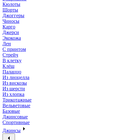
Кюлоты
Шорты
Джоггеры
Чиносы
Карго
Джерси
Экокожа
Лен
С принтом
Стрейч
В клетку
Клёш
Палаццо
Из лиоцелла
Из вискозы
Из шерсти
Из хлопка
Трикотажные
Вельветовые
Базовые
Джинсовые
Спортивные
Джинсы