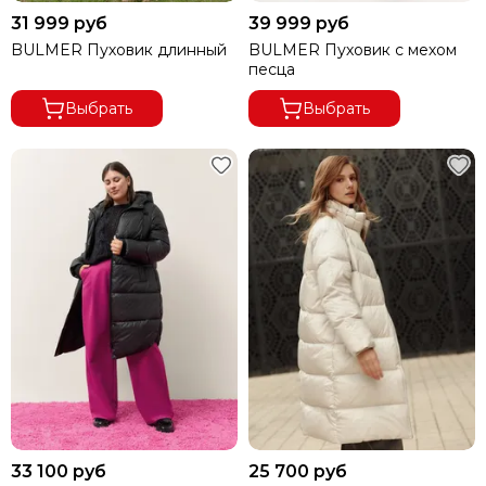
Весеннее
31 999 руб
39 999 руб
Зимнее
BULMER Пуховик длинный
BULMER Пуховик с мехом
песца
Осеннее
Демисезонное
Выбрать
Выбрать
33 100 руб
25 700 руб