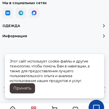
Мы в социальных сетях
ОДЕЖДА
Информация
2026 © Модалюкс.
Карта сайта
Сделано в
MOSK.STUDIO
для платформы
InSales
Этот сайт использует cookie-файлы и другие
технологии, чтобы помочь Вам в навигации, а
также для предоставления лучшего
пользовательского опыта и анализа
Вся представленная на сайте информация, касающаяся
использования наших продуктов и услуг.
характеристик, стоимости товаров и услуг, носит
информационный характер и ни при каких условиях не является
Принять
публичной офертой, определяемой положениями Статьи 437(2)
Гражданского кодекса РФ.