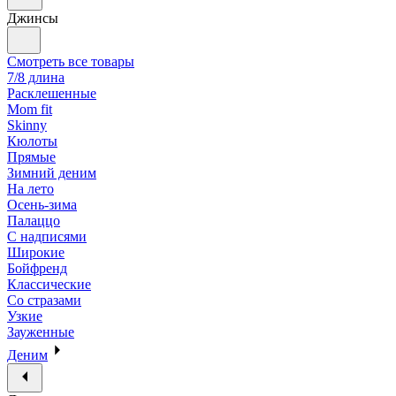
Джинсы
Смотреть все товары
7/8 длина
Расклешенные
Mom fit
Skinny
Кюлоты
Прямые
Зимний деним
На лето
Осень-зима
Палаццо
С надписями
Широкие
Бойфренд
Классические
Со стразами
Узкие
Зауженные
Деним