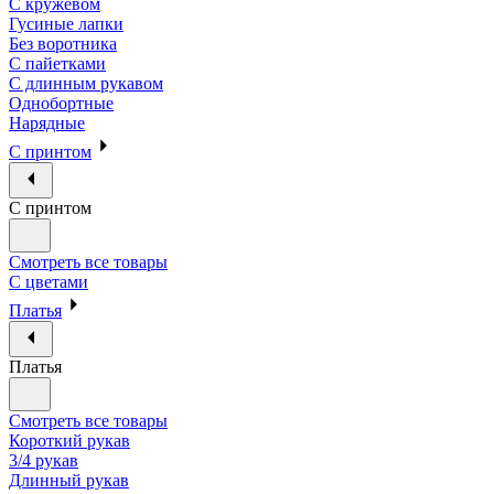
С кружевом
Гусиные лапки
Без воротника
С пайетками
С длинным рукавом
Однобортные
Нарядные
С принтом
С принтом
Смотреть все товары
С цветами
Платья
Платья
Смотреть все товары
Короткий рукав
3/4 рукав
Длинный рукав