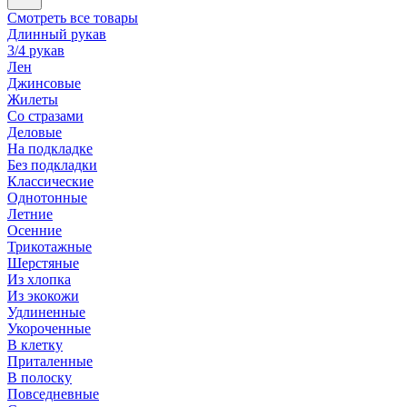
Смотреть все товары
Длинный рукав
3/4 рукав
Лен
Джинсовые
Жилеты
Со стразами
Деловые
На подкладке
Без подкладки
Классические
Однотонные
Летние
Осенние
Трикотажные
Шерстяные
Из хлопка
Из экокожи
Удлиненные
Укороченные
В клетку
Приталенные
В полоску
Повседневные