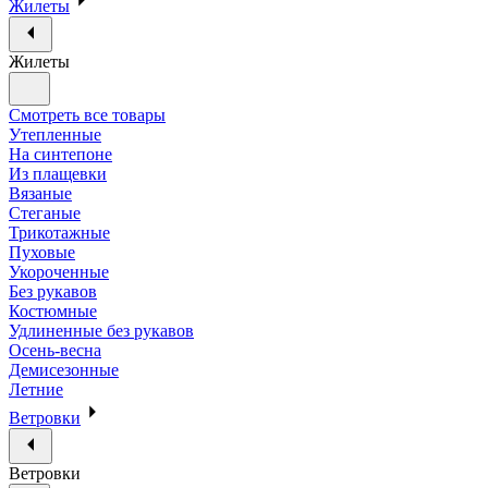
Жилеты
Жилеты
Смотреть все товары
Утепленные
На синтепоне
Из плащевки
Вязаные
Стеганые
Трикотажные
Пуховые
Укороченные
Без рукавов
Костюмные
Удлиненные без рукавов
Осень-весна
Демисезонные
Летние
Ветровки
Ветровки