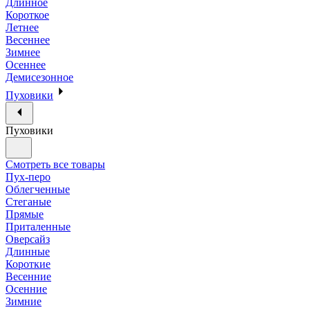
Длинное
Короткое
Летнее
Весеннее
Зимнее
Осеннее
Демисезонное
Пуховики
Пуховики
Смотреть все товары
Пух-перо
Облегченные
Стеганые
Прямые
Приталенные
Оверсайз
Длинные
Короткие
Весенние
Осенние
Зимние