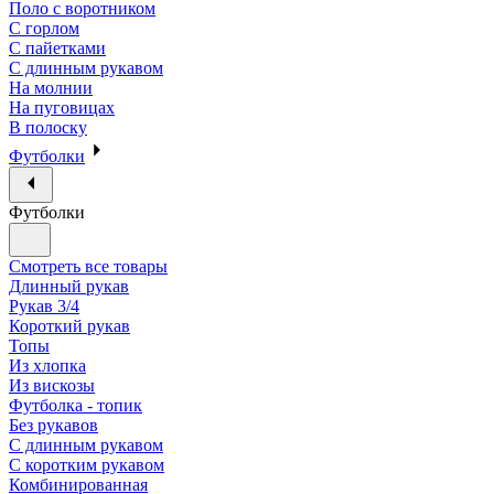
Поло с воротником
С горлом
С пайетками
С длинным рукавом
На молнии
На пуговицах
В полоску
Футболки
Футболки
Смотреть все товары
Длинный рукав
Рукав 3/4
Короткий рукав
Топы
Из хлопка
Из вискозы
Футболка - топик
Без рукавов
С длинным рукавом
С коротким рукавом
Комбинированная