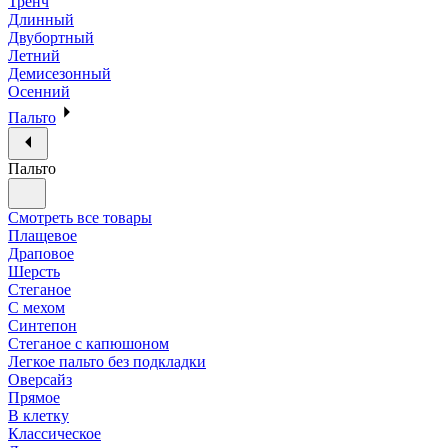
Тренч
Длинный
Двубортный
Летний
Демисезонный
Осенний
Пальто
Пальто
Смотреть все товары
Плащевое
Драповое
Шерсть
Стеганое
С мехом
Синтепон
Стеганое с капюшоном
Легкое пальто без подкладки
Оверсайз
Прямое
В клетку
Классическое