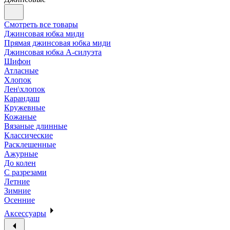
Смотреть все товары
Джинсовая юбка миди
Прямая джинсовая юбка миди
Джинсовая юбка А-силуэта
Шифон
Атласные
Хлопок
Лен\хлопок
Карандаш
Кружевные
Кожаные
Вязаные длинные
Классические
Расклешенные
Ажурные
До колен
С разрезами
Летние
Зимние
Осенние
Аксессуары