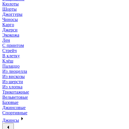
Кюлоты
Шорты
Джоггеры
Чиносы
Карго
Джерси
Экокожа
Лен
С принтом
Стрейч
В клетку
Клёш
Палаццо
Из лиоцелла
Из вискозы
Из шерсти
Из хлопка
Трикотажные
Вельветовые
Базовые
Джинсовые
Спортивные
Джинсы