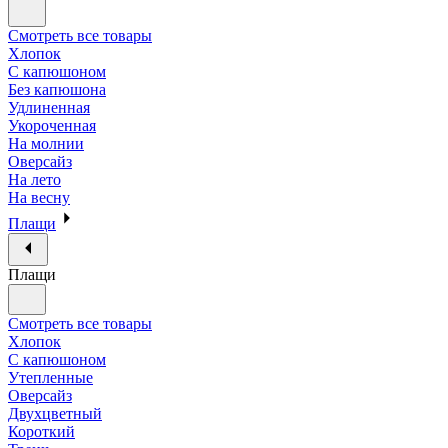
Смотреть все товары
Хлопок
С капюшоном
Без капюшона
Удлиненная
Укороченная
На молнии
Оверсайз
На лето
На весну
Плащи
Плащи
Смотреть все товары
Хлопок
С капюшоном
Утепленные
Оверсайз
Двухцветный
Короткий