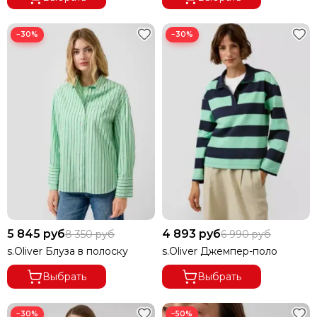
−30%
−30%
5 845 руб
4 893 руб
8 350 руб
6 990 руб
s.Oliver Блуза в полоску
s.Oliver Джемпер-поло
Выбрать
Выбрать
−30%
−50%