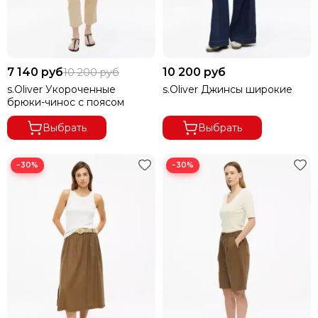
EXPRESSO
GEOX
SAMOON
TAIFUN
7 140 руб
10 200 руб
10 200 руб
SEA BARRIER
s.Oliver Укороченные
s.Oliver Джинсы широкие
FABRETTI
брюки-чинос с поясом
Pierre Cardin
Выбрать
Выбрать
SUMMUM
Frieda&Freddies
THE FASHION PEOPLE
−30%
−30%