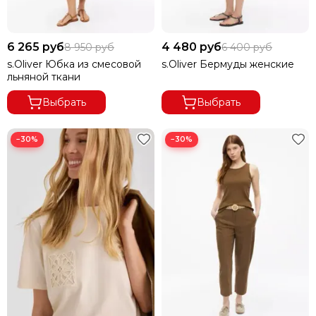
6 265 руб
4 480 руб
8 950 руб
6 400 руб
s.Oliver Юбка из смесовой
s.Oliver Бермуды женские
льняной ткани
Выбрать
Выбрать
−30%
−30%