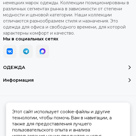
немецких марок одежды. Коллекции позиционированы в
различных сегментах рынка в зависимости от степени
модности и ценовой категории. Наши коллекции
отличаются разнообразием стиля и назначения. Это
одежда для офиса и свободного времени, для которой
характерны комфорт и качество.
Мы в социальных сетях
ОДЕЖДА
Информация
2026 © Модалюкс.
Карта сайта
Сделано в
MOSK.STUDIO
для платформы
InSales
Этот сайт использует cookie-файлы и другие
технологии, чтобы помочь Вам в навигации, а
также для предоставления лучшего
пользовательского опыта и анализа
Вся представленная на сайте информация, касающаяся