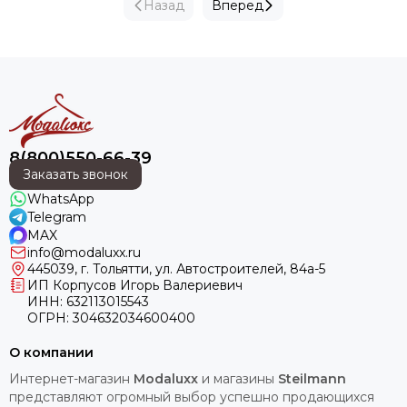
Назад
Вперед
8(800)550-66-39
Заказать звонок
WhatsApp
Telegram
MAX
info@modaluxx.ru
445039, г. Тольятти, ул. Автостроителей, 84а-5
ИП Корпусов Игорь Валериевич
ИНН: 632113015543
ОГРН: 304632034600400
О компании
Интернет-магазин
Modaluxx
и магазины
Steilmann
представляют огромный выбор успешно продающихся