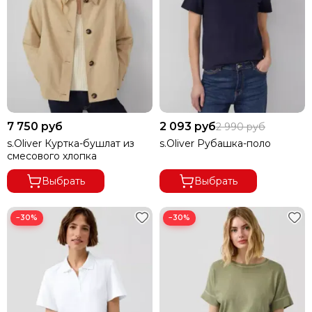
7 750 руб
2 093 руб
2 990 руб
s.Oliver Куртка-бушлат из
s.Oliver Рубашка-поло
смесового хлопка
Выбрать
Выбрать
−30%
−30%