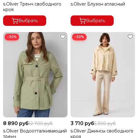
s.Oliver Тренч свободного
s.Oliver Блузон атласный
кроя
Выбрать
Выбрать
−30%
−30%
8 890 руб
3 710 руб
12 700 руб
5 300 руб
s.Oliver Водоотталкивающий
s.Oliver Джинсы свободного
тренч
кроя