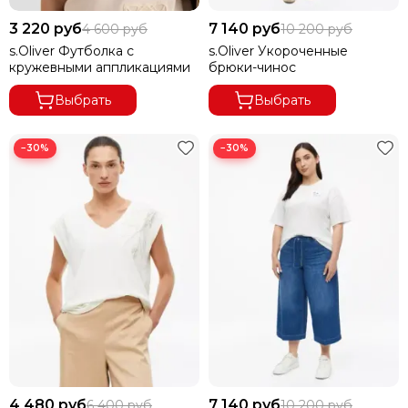
3 220 руб
7 140 руб
4 600 руб
10 200 руб
s.Oliver Футболка с
s.Oliver Укороченные
кружевными аппликациями
брюки-чинос
Выбрать
Выбрать
−30%
−30%
4 480 руб
7 140 руб
6 400 руб
10 200 руб