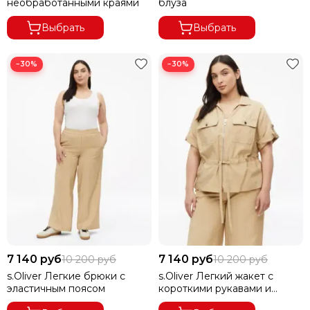
необработанными краями
блуза
Выбрать
Выбрать
−30%
−30%
7 140 руб
7 140 руб
10 200 руб
10 200 руб
s.Oliver Легкие брюки с
s.Oliver Легкий жакет с
эластичным поясом
короткими рукавами и
завязками