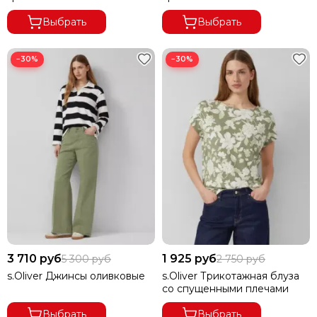
Выбрать
Выбрать
−30%
−30%
3 710 руб
1 925 руб
5 300 руб
2 750 руб
s.Oliver Джинсы оливковые
s.Oliver Трикотажная блуза
со спущенными плечами
Выбрать
Выбрать