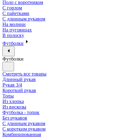
Поло с воротником
С горлом
С пайетками
С длинным рукавом
На молнии
На пуговицах
В полоску
Футболки
Футболки
Смотреть все товары
Длинный рукав
Рукав 3/4
Короткий рукав
Топы
Из хлопка
Из вискозы
Футболка - топик
Без рукавов
С длинным рукавом
С коротким рукавом
Комбинированная