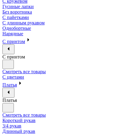
С кружевом
Гусиные лапки
Без воротника
С пайетками
С длинным рукавом
Однобортные
Нарядные
С принтом
С принтом
Смотреть все товары
С цветами
Платья
Платья
Смотреть все товары
Короткий рукав
3/4 рукав
Длинный рукав