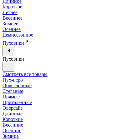
Длинное
Короткое
Летнее
Весеннее
Зимнее
Осеннее
Демисезонное
Пуховики
Пуховики
Смотреть все товары
Пух-перо
Облегченные
Стеганые
Прямые
Приталенные
Оверсайз
Длинные
Короткие
Весенние
Осенние
Зимние