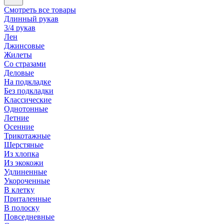
Смотреть все товары
Длинный рукав
3/4 рукав
Лен
Джинсовые
Жилеты
Со стразами
Деловые
На подкладке
Без подкладки
Классические
Однотонные
Летние
Осенние
Трикотажные
Шерстяные
Из хлопка
Из экокожи
Удлиненные
Укороченные
В клетку
Приталенные
В полоску
Повседневные