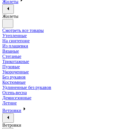
Жилеты
Жилеты
Смотреть все товары
Утепленные
На синтепоне
Из плащевки
Вязаные
Стеганые
Трикотажные
Пуховые
Укороченные
Без рукавов
Костюмные
Удлиненные без рукавов
Осень-весна
Демисезонные
Летние
Ветровки
Ветровки