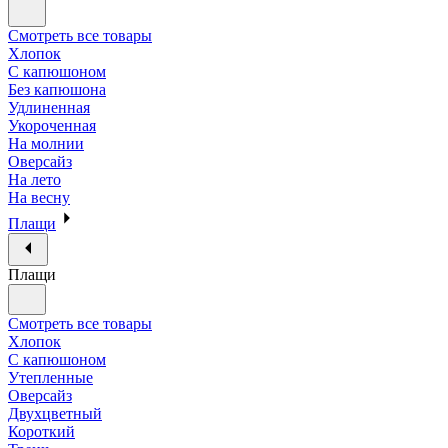
Смотреть все товары
Хлопок
С капюшоном
Без капюшона
Удлиненная
Укороченная
На молнии
Оверсайз
На лето
На весну
Плащи
Плащи
Смотреть все товары
Хлопок
С капюшоном
Утепленные
Оверсайз
Двухцветный
Короткий