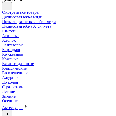
Смотреть все товары
Джинсовая юбка миди
Прямая джинсовая юбка миди
Джинсовая юбка А-силуэта
Шифон
Атласные
Хлопок
Лен\хлопок
Карандаш
Кружевные
Кожаные
Вязаные длинные
Классические
Расклешенные
Ажурные
До колен
С разрезами
Летние
Зимние
Осенние
Аксессуары