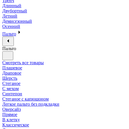
Тренч
Длинный
Двубортный
Летний
Демисезонный
Осенний
Пальто
Пальто
Смотреть все товары
Плащевое
Драповое
Шерсть
Стеганое
С мехом
Синтепон
Стеганое с капюшоном
Легкое пальто без подкладки
Оверсайз
Прямое
В клетку
Классическое