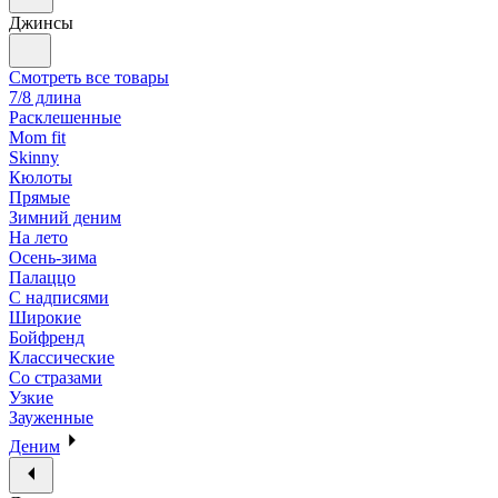
Джинсы
Смотреть все товары
7/8 длина
Расклешенные
Mom fit
Skinny
Кюлоты
Прямые
Зимний деним
На лето
Осень-зима
Палаццо
С надписями
Широкие
Бойфренд
Классические
Со стразами
Узкие
Зауженные
Деним