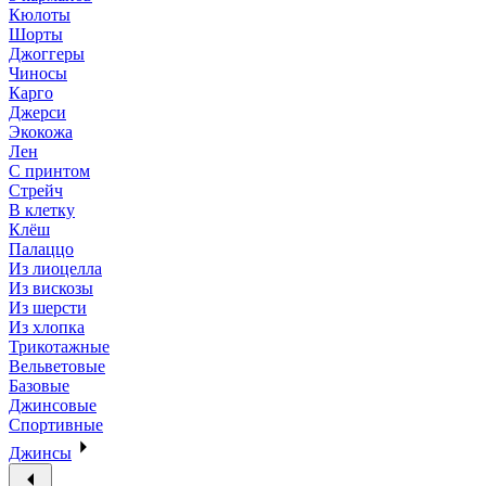
Кюлоты
Шорты
Джоггеры
Чиносы
Карго
Джерси
Экокожа
Лен
С принтом
Стрейч
В клетку
Клёш
Палаццо
Из лиоцелла
Из вискозы
Из шерсти
Из хлопка
Трикотажные
Вельветовые
Базовые
Джинсовые
Спортивные
Джинсы