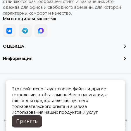
отличаются разнообразием стиля и назначения. Это
одежда для офиса и свободного времени, для которой
характерны комфорт и качество.
Мы в социальных сетях
ОДЕЖДА
Информация
2026 © Модалюкс.
Карта сайта
Сделано в
MOSK.STUDIO
для платформы
InSales
Этот сайт использует cookie-файлы и другие
технологии, чтобы помочь Вам в навигации, а
также для предоставления лучшего
пользовательского опыта и анализа
Вся представленная на сайте информация, касающаяся
использования наших продуктов и услуг.
характеристик, стоимости товаров и услуг, носит
информационный характер и ни при каких условиях не является
Принять
публичной офертой, определяемой положениями Статьи 437(2)
Гражданского кодекса РФ.