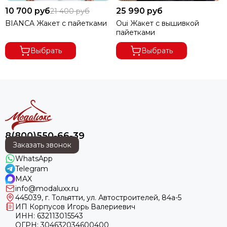
Из хлопка
10 700 руб
25 990 руб
21 400 руб
Из экокожи
BIANCA Жакет с пайетками
Oui Жакет с вышивкой
пайетками
Удлиненные
Укороченные
Выбрать
Выбрать
В клетку
Приталенные
В полоску
Повседневные
С кружевом
Гусиные лапки
Без воротника
8(800)550-66-39
С пайетками
Заказать звонок
С длинным рукавом
WhatsApp
Однобортные
Telegram
MAX
Нарядные
info@modaluxx.ru
С принтом
445039, г. Тольятти, ул. Автостроителей, 84а-5
ИП Корпусов Игорь Валериевич
ИНН: 632113015543
ОГРН: 304632034600400