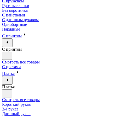
С кружевом
Гусиные лапки
Без воротника
С пайетками
С длинным рукавом
Однобортные
Нарядные
С принтом
С принтом
Смотреть все товары
С цветами
Платья
Платья
Смотреть все товары
Короткий рукав
3/4 рукав
Длинный рукав