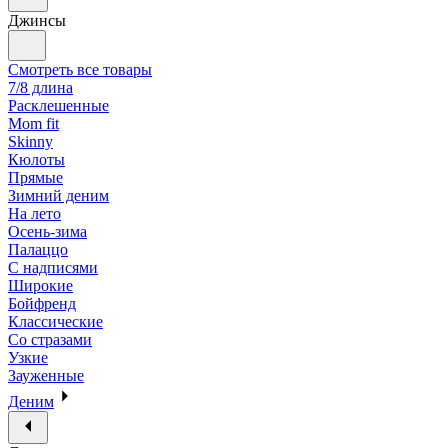
Джинсы
Смотреть все товары
7/8 длина
Расклешенные
Mom fit
Skinny
Кюлоты
Прямые
Зимний деним
На лето
Осень-зима
Палаццо
С надписями
Широкие
Бойфренд
Классические
Со стразами
Узкие
Зауженные
Деним