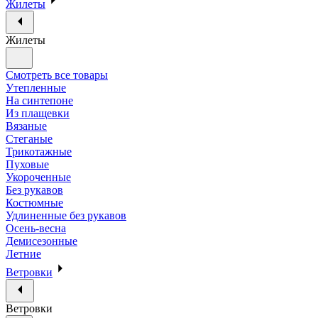
Жилеты
Жилеты
Смотреть все товары
Утепленные
На синтепоне
Из плащевки
Вязаные
Стеганые
Трикотажные
Пуховые
Укороченные
Без рукавов
Костюмные
Удлиненные без рукавов
Осень-весна
Демисезонные
Летние
Ветровки
Ветровки