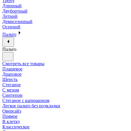
Тренч
Длинный
Двубортный
Летний
Демисезонный
Осенний
Пальто
Пальто
Смотреть все товары
Плащевое
Драповое
Шерсть
Стеганое
С мехом
Синтепон
Стеганое с капюшоном
Легкое пальто без подкладки
Оверсайз
Прямое
В клетку
Классическое