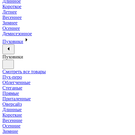
Длинное
Короткое
Летнее
Весеннее
Зимнее
Осеннее
Демисезонное
Пуховики
Пуховики
Смотреть все товары
Пух-перо
Облегченные
Стеганые
Прямые
Приталенные
Оверсайз
Длинные
Короткие
Весенние
Осенние
Зимние