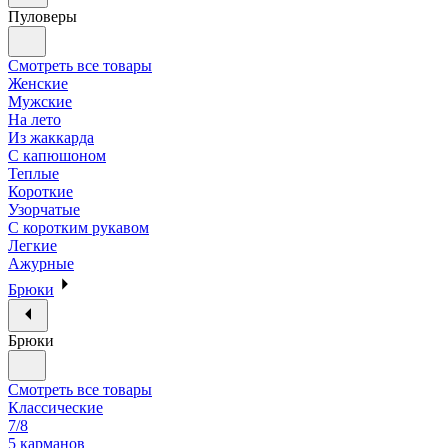
Пуловеры
Смотреть все товары
Женские
Мужские
На лето
Из жаккарда
С капюшоном
Теплые
Короткие
Узорчатые
С коротким рукавом
Легкие
Ажурные
Брюки
Брюки
Смотреть все товары
Классические
7/8
5 карманов