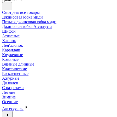
Смотреть все товары
Джинсовая юбка миди
Прямая джинсовая юбка миди
Джинсовая юбка А-силуэта
Шифон
Атласные
Хлопок
Лен\хлопок
Карандаш
Кружевные
Кожаные
Вязаные длинные
Классические
Расклешенные
Ажурные
До колен
С разрезами
Летние
Зимние
Осенние
Аксессуары