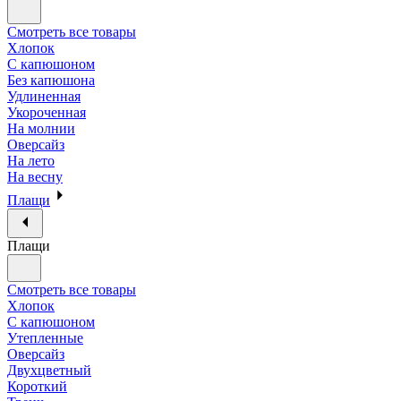
Смотреть все товары
Хлопок
С капюшоном
Без капюшона
Удлиненная
Укороченная
На молнии
Оверсайз
На лето
На весну
Плащи
Плащи
Смотреть все товары
Хлопок
С капюшоном
Утепленные
Оверсайз
Двухцветный
Короткий