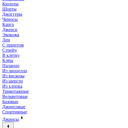
Кюлоты
Шорты
Джоггеры
Чиносы
Карго
Джерси
Экокожа
Лен
С принтом
Стрейч
В клетку
Клёш
Палаццо
Из лиоцелла
Из вискозы
Из шерсти
Из хлопка
Трикотажные
Вельветовые
Базовые
Джинсовые
Спортивные
Джинсы