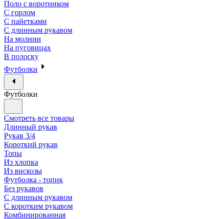
Поло с воротником
С горлом
С пайетками
С длинным рукавом
На молнии
На пуговицах
В полоску
Футболки
Футболки
Смотреть все товары
Длинный рукав
Рукав 3/4
Короткий рукав
Топы
Из хлопка
Из вискозы
Футболка - топик
Без рукавов
С длинным рукавом
С коротким рукавом
Комбинированная