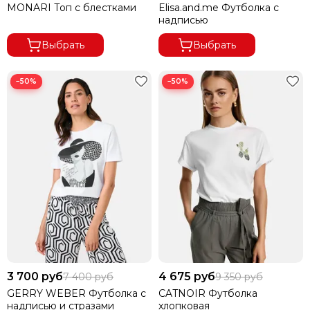
MONARI Топ с блестками
Elisa.and.me Футболка с
надписью
Выбрать
Выбрать
−50%
−50%
3 700 руб
4 675 руб
7 400 руб
9 350 руб
GERRY WEBER Футболка с
CATNOIR Футболка
надписью и стразами
хлопковая