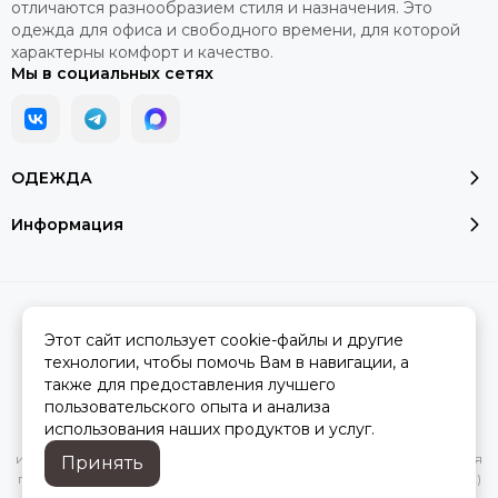
отличаются разнообразием стиля и назначения. Это
одежда для офиса и свободного времени, для которой
характерны комфорт и качество.
Мы в социальных сетях
ОДЕЖДА
Информация
2026 © Модалюкс.
Карта сайта
Сделано в
MOSK.STUDIO
для платформы
InSales
Этот сайт использует cookie-файлы и другие
технологии, чтобы помочь Вам в навигации, а
также для предоставления лучшего
пользовательского опыта и анализа
Вся представленная на сайте информация, касающаяся
использования наших продуктов и услуг.
характеристик, стоимости товаров и услуг, носит
информационный характер и ни при каких условиях не является
Принять
публичной офертой, определяемой положениями Статьи 437(2)