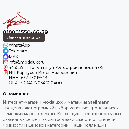
8(800)550-66-39
Заказать звонок
WhatsApp
Telegram
MAX
info@modaluxx.ru
445039, г. Тольятти, ул. Автостроителей, 84а-5
ИП Корпусов Игорь Валериевич
ИНН: 632113015543
ОГРН: 304632034600400
О компании
Интернет-магазин
Modaluxx
и магазины
Steilmann
представляют огромный выбор успешно продающихся
немецких марок одежды. Коллекции позиционированы в
различных сегментах рынка в зависимости от степени
модности и ценовой категории. Наши коллекции