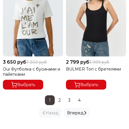
3 650 руб
2 799 руб
7 300 руб
3 999 руб
Oui Футболка с бусинами и
BULMER Топ с бретелями
пайетками
Выбрать
Выбрать
1
2
3
4
Назад
Вперед