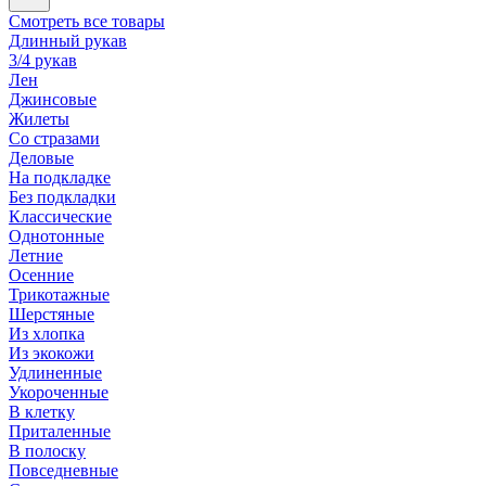
Смотреть все товары
Длинный рукав
3/4 рукав
Лен
Джинсовые
Жилеты
Со стразами
Деловые
На подкладке
Без подкладки
Классические
Однотонные
Летние
Осенние
Трикотажные
Шерстяные
Из хлопка
Из экокожи
Удлиненные
Укороченные
В клетку
Приталенные
В полоску
Повседневные