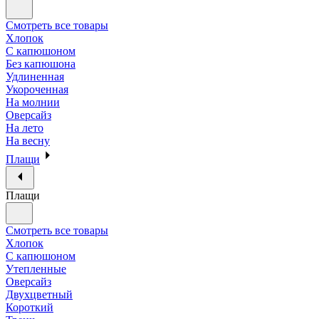
Смотреть все товары
Хлопок
С капюшоном
Без капюшона
Удлиненная
Укороченная
На молнии
Оверсайз
На лето
На весну
Плащи
Плащи
Смотреть все товары
Хлопок
С капюшоном
Утепленные
Оверсайз
Двухцветный
Короткий