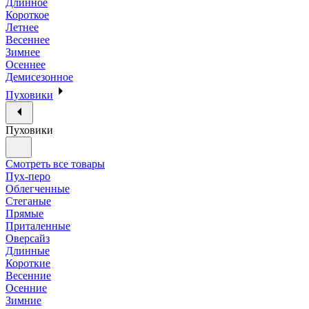
Длинное
Короткое
Летнее
Весеннее
Зимнее
Осеннее
Демисезонное
Пуховики
Пуховики
Смотреть все товары
Пух-перо
Облегченные
Стеганые
Прямые
Приталенные
Оверсайз
Длинные
Короткие
Весенние
Осенние
Зимние