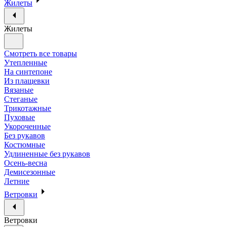
Жилеты
Жилеты
Смотреть все товары
Утепленные
На синтепоне
Из плащевки
Вязаные
Стеганые
Трикотажные
Пуховые
Укороченные
Без рукавов
Костюмные
Удлиненные без рукавов
Осень-весна
Демисезонные
Летние
Ветровки
Ветровки