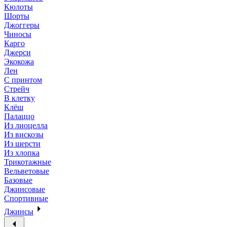
Кюлоты
Шорты
Джоггеры
Чиносы
Карго
Джерси
Экокожа
Лен
С принтом
Стрейч
В клетку
Клёш
Палаццо
Из лиоцелла
Из вискозы
Из шерсти
Из хлопка
Трикотажные
Вельветовые
Базовые
Джинсовые
Спортивные
Джинсы