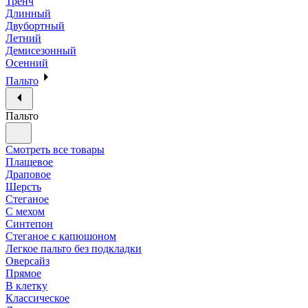
Тренч
Длинный
Двубортный
Летний
Демисезонный
Осенний
Пальто
Пальто
Смотреть все товары
Плащевое
Драповое
Шерсть
Стеганое
С мехом
Синтепон
Стеганое с капюшоном
Легкое пальто без подкладки
Оверсайз
Прямое
В клетку
Классическое