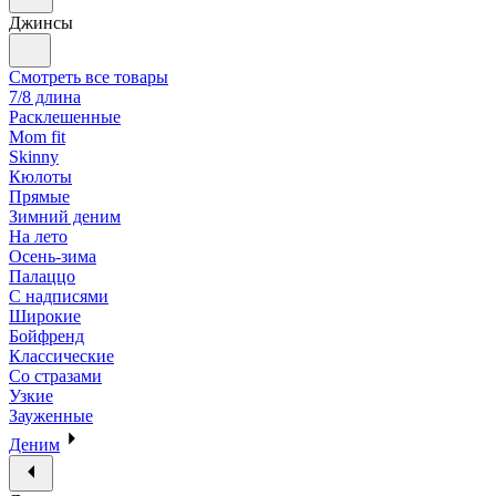
Джинсы
Смотреть все товары
7/8 длина
Расклешенные
Mom fit
Skinny
Кюлоты
Прямые
Зимний деним
На лето
Осень-зима
Палаццо
С надписями
Широкие
Бойфренд
Классические
Со стразами
Узкие
Зауженные
Деним