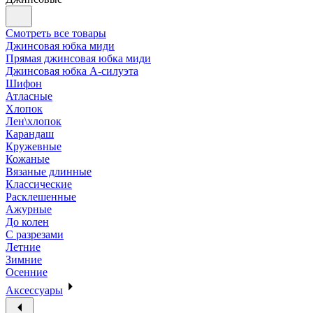
Смотреть все товары
Джинсовая юбка миди
Прямая джинсовая юбка миди
Джинсовая юбка А-силуэта
Шифон
Атласные
Хлопок
Лен\хлопок
Карандаш
Кружевные
Кожаные
Вязаные длинные
Классические
Расклешенные
Ажурные
До колен
С разрезами
Летние
Зимние
Осенние
Аксессуары