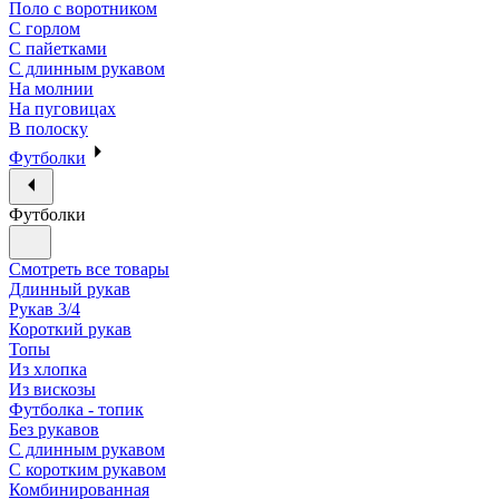
Поло с воротником
С горлом
С пайетками
С длинным рукавом
На молнии
На пуговицах
В полоску
Футболки
Футболки
Смотреть все товары
Длинный рукав
Рукав 3/4
Короткий рукав
Топы
Из хлопка
Из вискозы
Футболка - топик
Без рукавов
С длинным рукавом
С коротким рукавом
Комбинированная