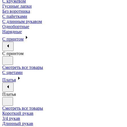
С кружевом
Гусиные лапки
Без воротника
С пайетками
С длинным рукавом
Однобортные
Нарядные
С принтом
С принтом
Смотреть все товары
С цветами
Платья
Платья
Смотреть все товары
Короткий рукав
3/4 рукав
Длинный рукав