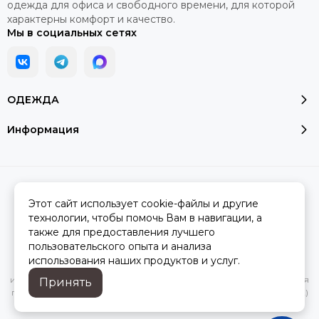
одежда для офиса и свободного времени, для которой
характерны комфорт и качество.
Мы в социальных сетях
ОДЕЖДА
Информация
2026 © Модалюкс.
Карта сайта
Сделано в
MOSK.STUDIO
для платформы
InSales
Этот сайт использует cookie-файлы и другие
технологии, чтобы помочь Вам в навигации, а
также для предоставления лучшего
пользовательского опыта и анализа
Вся представленная на сайте информация, касающаяся
использования наших продуктов и услуг.
характеристик, стоимости товаров и услуг, носит
информационный характер и ни при каких условиях не является
Принять
публичной офертой, определяемой положениями Статьи 437(2)
Гражданского кодекса РФ.