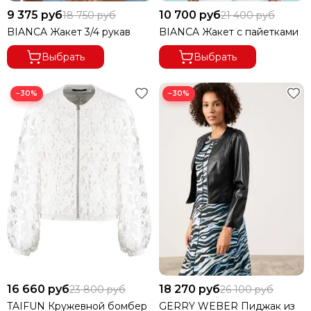
Из хлопка
9 375 руб
10 700 руб
18 750 руб
21 400 руб
Из экокожи
BIANCA Жакет 3/4 рукав
BIANCA Жакет с пайетками
Удлиненные
Выбрать
Выбрать
Укороченные
В клетку
−30%
−30%
Приталенные
В полоску
Повседневные
С кружевом
Гусиные лапки
Без воротника
С пайетками
С длинным рукавом
Однобортные
Нарядные
С принтом
16 660 руб
18 270 руб
23 800 руб
26 100 руб
TAIFUN Кружевной бомбер
GERRY WEBER Пиджак из