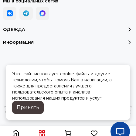
Мы в социальных сетях
ОДЕЖДА
Информация
2026 © Модалюкс.
Карта сайта
Сделано в
MOSK.STUDIO
для платформы
InSales
Этот сайт использует cookie-файлы и другие
технологии, чтобы помочь Вам в навигации, а
также для предоставления лучшего
пользовательского опыта и анализа
Вся представленная на сайте информация, касающаяся
использования наших продуктов и услуг.
характеристик, стоимости товаров и услуг, носит
информационный характер и ни при каких условиях не является
Принять
публичной офертой, определяемой положениями Статьи 437(2)
Гражданского кодекса РФ.