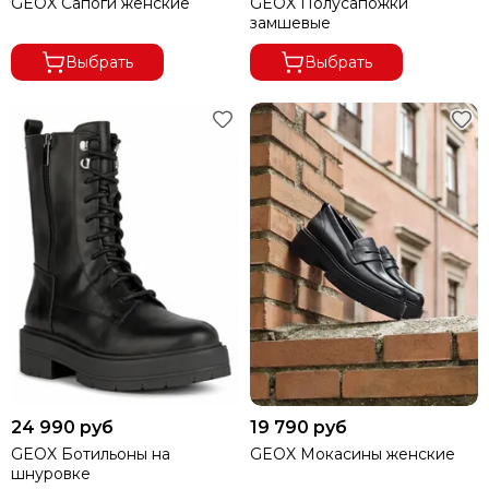
GEOX Сапоги женские
GEOX Полусапожки
замшевые
Выбрать
Выбрать
24 990 руб
19 790 руб
GEOX Ботильоны на
GEOX Мокасины женские
шнуровке