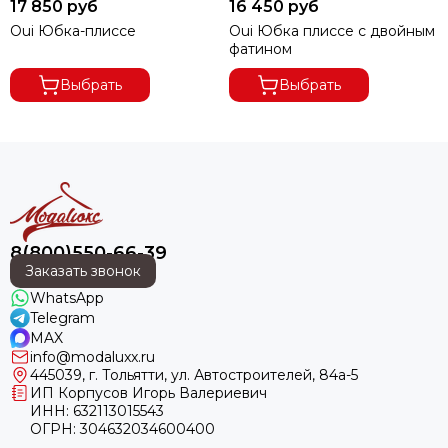
17 850 руб
16 450 руб
Oui Юбка-плиссе
Oui Юбка плиссе с двойным
фатином
Выбрать
Выбрать
8(800)550-66-39
Заказать звонок
WhatsApp
Telegram
MAX
info@modaluxx.ru
445039, г. Тольятти, ул. Автостроителей, 84а-5
ИП Корпусов Игорь Валериевич
ИНН: 632113015543
ОГРН: 304632034600400