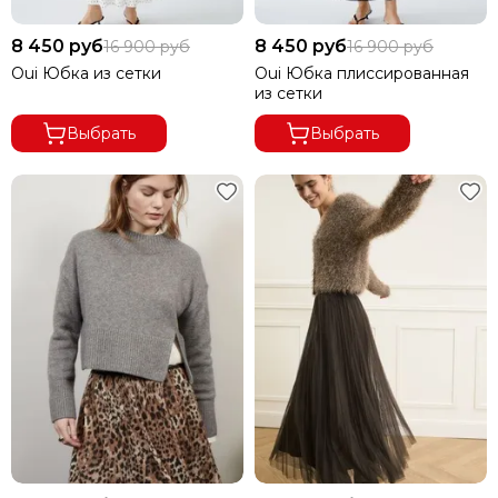
Вязаные длинные
8 450 руб
8 450 руб
16 900 руб
16 900 руб
Классические
Oui Юбка из сетки
Oui Юбка плиссированная
Расклешенные
из сетки
Ажурные
До колен
Выбрать
Выбрать
С разрезами
Летние
Зимние
Осенние