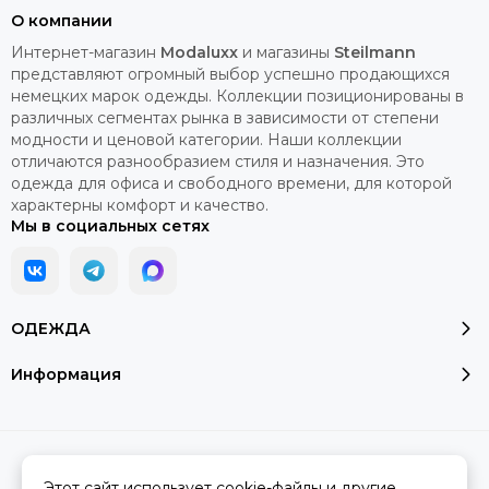
О компании
Интернет-магазин
Modaluxx
и магазины
Steilmann
представляют огромный выбор успешно продающихся
немецких марок одежды. Коллекции позиционированы в
различных сегментах рынка в зависимости от степени
модности и ценовой категории. Наши коллекции
отличаются разнообразием стиля и назначения. Это
одежда для офиса и свободного времени, для которой
характерны комфорт и качество.
Мы в социальных сетях
ОДЕЖДА
Информация
2026 © Модалюкс.
Карта сайта
Сделано в
MOSK.STUDIO
для платформы
InSales
Этот сайт использует cookie-файлы и другие