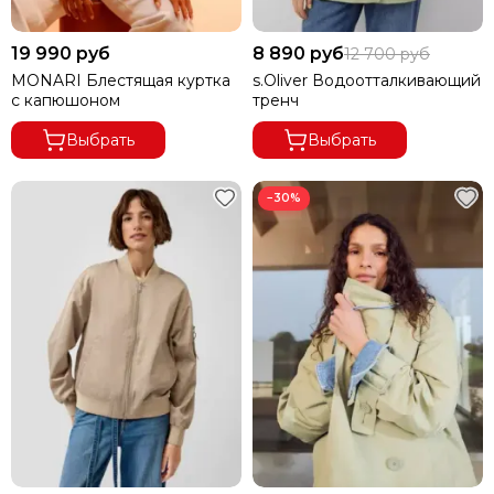
19 990 руб
8 890 руб
12 700 руб
MONARI Блестящая куртка
s.Oliver Водоотталкивающий
с капюшоном
тренч
Выбрать
Выбрать
−30%