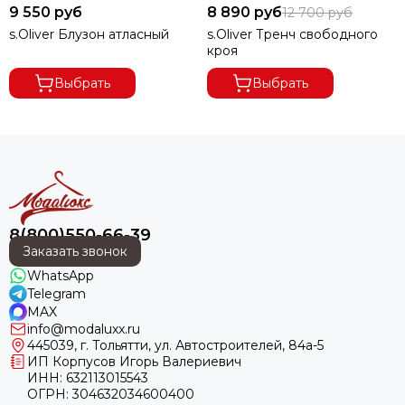
9 550 руб
8 890 руб
12 700 руб
s.Oliver Блузон атласный
s.Oliver Тренч свободного
кроя
Выбрать
Выбрать
8(800)550-66-39
Заказать звонок
WhatsApp
Telegram
MAX
info@modaluxx.ru
445039, г. Тольятти, ул. Автостроителей, 84а-5
ИП Корпусов Игорь Валериевич
ИНН: 632113015543
ОГРН: 304632034600400