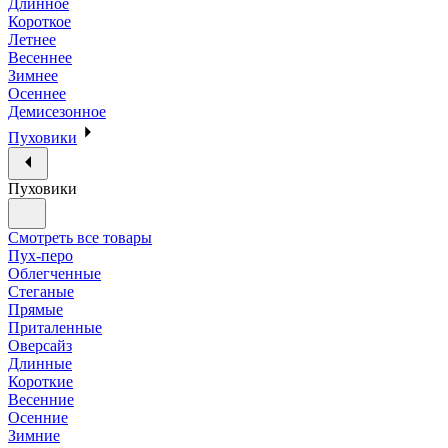
Длинное
Короткое
Летнее
Весеннее
Зимнее
Осеннее
Демисезонное
Пуховики
Пуховики
Смотреть все товары
Пух-перо
Облегченные
Стеганые
Прямые
Приталенные
Оверсайз
Длинные
Короткие
Весенние
Осенние
Зимние