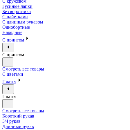
С кружевом
Гусиные лапки
Без воротника
С пайетками
С длинным рукавом
Однобортные
Нарядные
С принтом
С принтом
Смотреть все товары
С цветами
Платья
Платья
Смотреть все товары
Короткий рукав
3/4 рукав
Длинный рукав