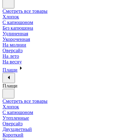
Смотреть все товары
Хлопок
С капюшоном
Без капюшона
Удлиненная
Укороченная
На молнии
Оверсайз
На лето
На весну
Плащи
Плащи
Смотреть все товары
Хлопок
С капюшоном
Утепленные
Оверсайз
Двухцветный
Короткий