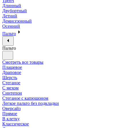
Тренч
Длинный
Двубортный
Летний
Демисезонный
Осенний
Пальто
Пальто
Смотреть все товары
Плащевое
Драповое
Шерсть
Стеганое
С мехом
Синтепон
Стеганое с капюшоном
Легкое пальто без подкладки
Оверсайз
Прямое
В клетку
Классическое