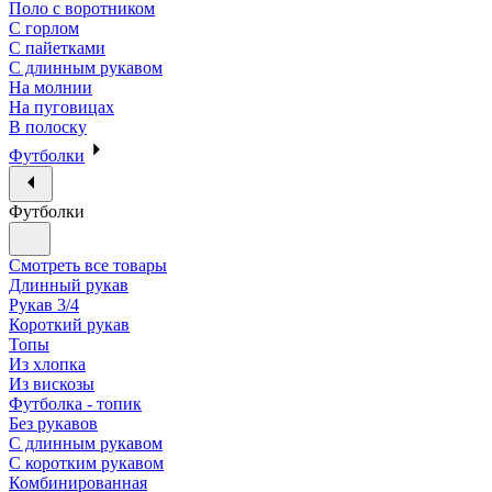
Поло с воротником
С горлом
С пайетками
С длинным рукавом
На молнии
На пуговицах
В полоску
Футболки
Футболки
Смотреть все товары
Длинный рукав
Рукав 3/4
Короткий рукав
Топы
Из хлопка
Из вискозы
Футболка - топик
Без рукавов
С длинным рукавом
С коротким рукавом
Комбинированная