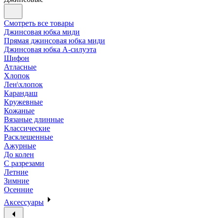
Смотреть все товары
Джинсовая юбка миди
Прямая джинсовая юбка миди
Джинсовая юбка А-силуэта
Шифон
Атласные
Хлопок
Лен\хлопок
Карандаш
Кружевные
Кожаные
Вязаные длинные
Классические
Расклешенные
Ажурные
До колен
С разрезами
Летние
Зимние
Осенние
Аксессуары