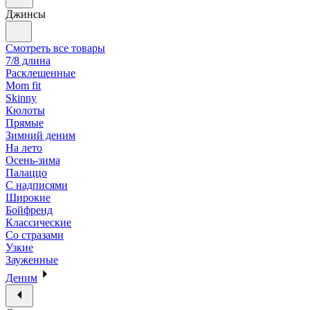
Джинсы
Смотреть все товары
7/8 длина
Расклешенные
Mom fit
Skinny
Кюлоты
Прямые
Зимний деним
На лето
Осень-зима
Палаццо
С надписями
Широкие
Бойфренд
Классические
Со стразами
Узкие
Зауженные
Деним