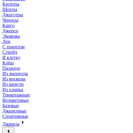
Кюлоты
Шорты
Джоггеры
Чиносы
Карго
Джерси
Экокожа
Лен
С принтом
Стрейч
В клетку
Клёш
Палаццо
Из лиоцелла
Из вискозы
Из шерсти
Из хлопка
Трикотажные
Вельветовые
Базовые
Джинсовые
Спортивные
Джинсы