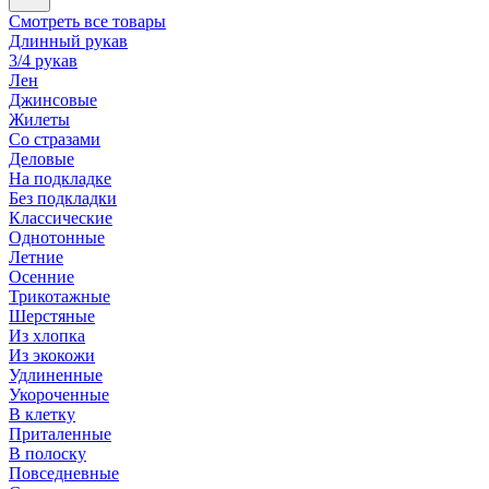
Смотреть все товары
Длинный рукав
3/4 рукав
Лен
Джинсовые
Жилеты
Со стразами
Деловые
На подкладке
Без подкладки
Классические
Однотонные
Летние
Осенние
Трикотажные
Шерстяные
Из хлопка
Из экокожи
Удлиненные
Укороченные
В клетку
Приталенные
В полоску
Повседневные