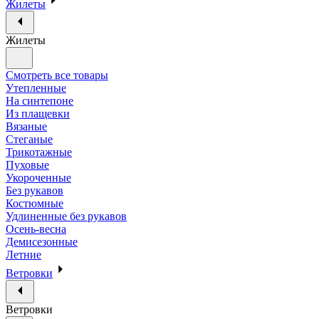
Жилеты
Жилеты
Смотреть все товары
Утепленные
На синтепоне
Из плащевки
Вязаные
Стеганые
Трикотажные
Пуховые
Укороченные
Без рукавов
Костюмные
Удлиненные без рукавов
Осень-весна
Демисезонные
Летние
Ветровки
Ветровки