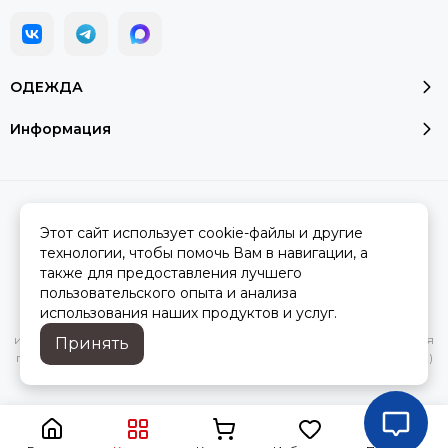
ОДЕЖДА
Информация
2026 © Модалюкс.
Карта сайта
Сделано в
MOSK.STUDIO
для платформы
InSales
Этот сайт использует cookie-файлы и другие
технологии, чтобы помочь Вам в навигации, а
также для предоставления лучшего
пользовательского опыта и анализа
Вся представленная на сайте информация, касающаяся
использования наших продуктов и услуг.
характеристик, стоимости товаров и услуг, носит
информационный характер и ни при каких условиях не является
Принять
публичной офертой, определяемой положениями Статьи 437(2)
Гражданского кодекса РФ.