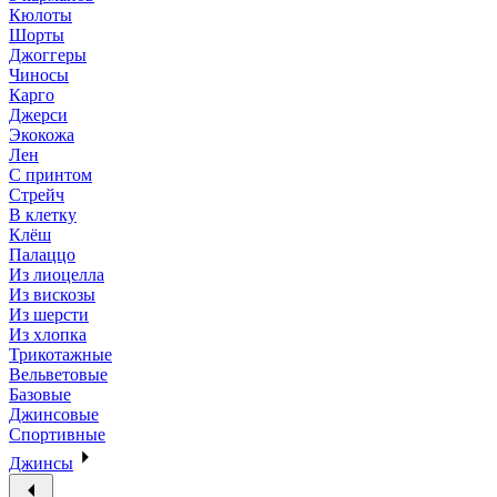
Кюлоты
Шорты
Джоггеры
Чиносы
Карго
Джерси
Экокожа
Лен
С принтом
Стрейч
В клетку
Клёш
Палаццо
Из лиоцелла
Из вискозы
Из шерсти
Из хлопка
Трикотажные
Вельветовые
Базовые
Джинсовые
Спортивные
Джинсы