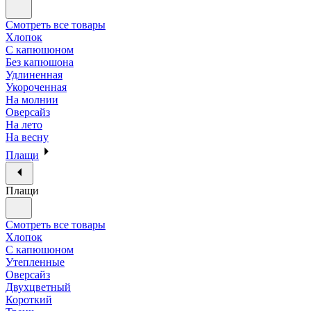
Смотреть все товары
Хлопок
С капюшоном
Без капюшона
Удлиненная
Укороченная
На молнии
Оверсайз
На лето
На весну
Плащи
Плащи
Смотреть все товары
Хлопок
С капюшоном
Утепленные
Оверсайз
Двухцветный
Короткий