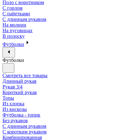
Поло с воротником
С горлом
С пайетками
С длинным рукавом
На молнии
На пуговицах
В полоску
Футболки
Футболки
Смотреть все товары
Длинный рукав
Рукав 3/4
Короткий рукав
Топы
Из хлопка
Из вискозы
Футболка - топик
Без рукавов
С длинным рукавом
С коротким рукавом
Комбинированная