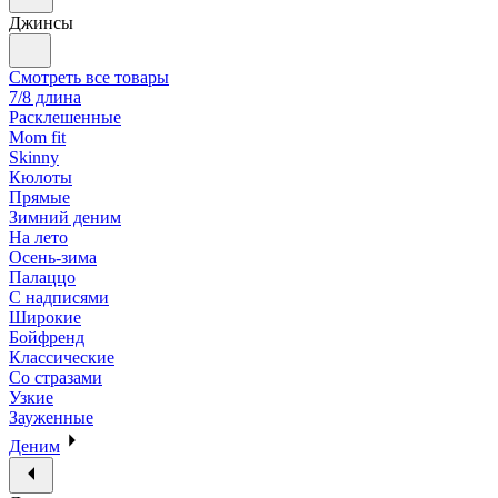
Джинсы
Смотреть все товары
7/8 длина
Расклешенные
Mom fit
Skinny
Кюлоты
Прямые
Зимний деним
На лето
Осень-зима
Палаццо
С надписями
Широкие
Бойфренд
Классические
Со стразами
Узкие
Зауженные
Деним