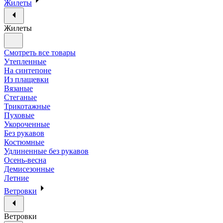
Жилеты
Жилеты
Смотреть все товары
Утепленные
На синтепоне
Из плащевки
Вязаные
Стеганые
Трикотажные
Пуховые
Укороченные
Без рукавов
Костюмные
Удлиненные без рукавов
Осень-весна
Демисезонные
Летние
Ветровки
Ветровки