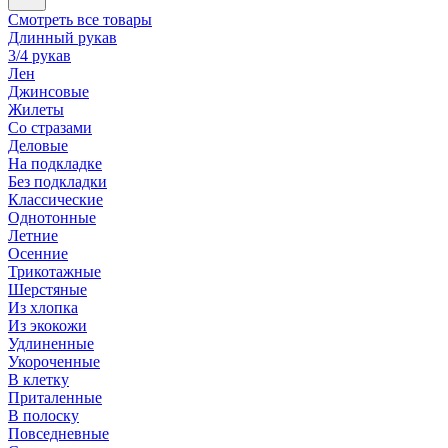
Смотреть все товары
Длинный рукав
3/4 рукав
Лен
Джинсовые
Жилеты
Со стразами
Деловые
На подкладке
Без подкладки
Классические
Однотонные
Летние
Осенние
Трикотажные
Шерстяные
Из хлопка
Из экокожи
Удлиненные
Укороченные
В клетку
Приталенные
В полоску
Повседневные