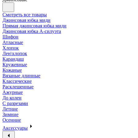
Смотреть все товары
Джинсовая юбка миди
Прямая джинсовая юбка миди
Джинсовая юбка А-силуэта
Шифон
Атласные
Хлопок
Лен\хлопок
Карандаш
Кружевные
Кожаные
Вязаные длинные
Классические
Расклешенные
Ажурные
До колен
С разрезами
Летние
Зимние
Осенние
Аксессуары