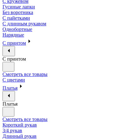
С кружевом
Гусиные лапки
Без воротника
С пайетками
С длинным рукавом
Однобортные
Нарядные
С принтом
С принтом
Смотреть все товары
С цветами
Платья
Платья
Смотреть все товары
Короткий рукав
3/4 рукав
Длинный рукав