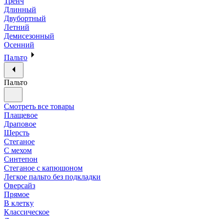
Тренч
Длинный
Двубортный
Летний
Демисезонный
Осенний
Пальто
Пальто
Смотреть все товары
Плащевое
Драповое
Шерсть
Стеганое
С мехом
Синтепон
Стеганое с капюшоном
Легкое пальто без подкладки
Оверсайз
Прямое
В клетку
Классическое