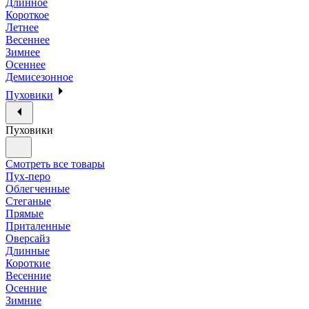
Длинное
Короткое
Летнее
Весеннее
Зимнее
Осеннее
Демисезонное
Пуховики
Пуховики
Смотреть все товары
Пух-перо
Облегченные
Стеганые
Прямые
Приталенные
Оверсайз
Длинные
Короткие
Весенние
Осенние
Зимние