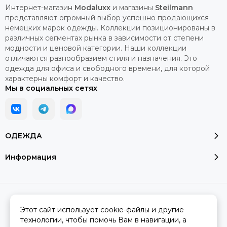
Интернет-магазин
Modaluxx
и магазины
Steilmann
представляют огромный выбор успешно продающихся
немецких марок одежды. Коллекции позиционированы в
различных сегментах рынка в зависимости от степени
модности и ценовой категории. Наши коллекции
отличаются разнообразием стиля и назначения. Это
одежда для офиса и свободного времени, для которой
характерны комфорт и качество.
Мы в социальных сетях
ОДЕЖДА
Информация
2026 © Модалюкс.
Карта сайта
Сделано в
MOSK.STUDIO
для платформы
InSales
Этот сайт использует cookie-файлы и другие
технологии, чтобы помочь Вам в навигации, а