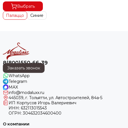
Выбрать
Палаццо
Синие
8(800)550-66-39
Заказать звонок
WhatsApp
Telegram
MAX
info@modaluxx.ru
445039, г. Тольятти, ул. Автостроителей, 84а-5
ИП Корпусов Игорь Валериевич
ИНН: 632113015543
ОГРН: 304632034600400
О компании