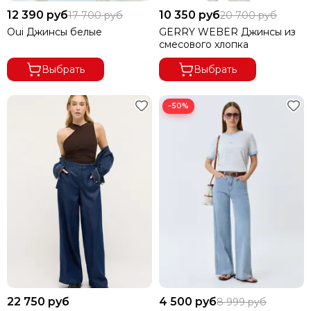
Узкие
12 390 руб
10 350 руб
17 700 руб
20 700 руб
Зауженные
Oui Джинсы белые
GERRY WEBER Джинсы из
смесового хлопка
Деним
Выбрать
Выбрать
−50%
22 750 руб
4 500 руб
8 999 руб