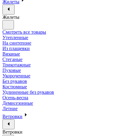
Жилеты
Жилеты
Смотреть все товары
Утепленные
На синтепоне
Из плащевки
Вязаные
Стеганые
Трикотажные
Пуховые
Укороченные
Без рукавов
Костюмные
Удлиненные без рукавов
Осень-весна
Демисезонные
Летние
Ветровки
Ветровки