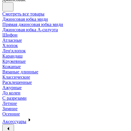
Смотреть все товары
Джинсовая юбка миди
Прямая джинсовая юбка миди
Джинсовая юбка А-силуэта
Шифон
Атласные
Хлопок
Лен\хлопок
Карандаш
Кружевные
Кожаные
Вязаные длинные
Классические
Расклешенные
Ажурные
До колен
С разрезами
Летние
Зимние
Осенние
Аксессуары