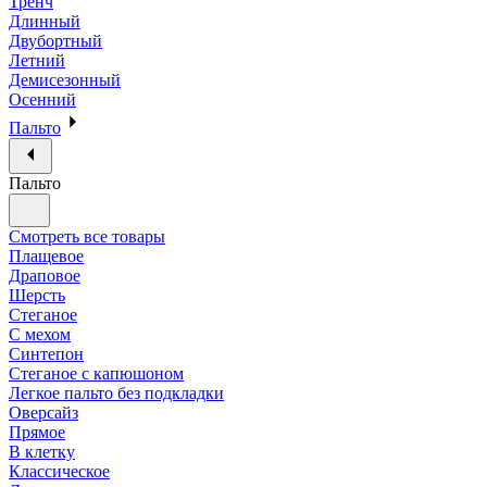
Тренч
Длинный
Двубортный
Летний
Демисезонный
Осенний
Пальто
Пальто
Смотреть все товары
Плащевое
Драповое
Шерсть
Стеганое
С мехом
Синтепон
Стеганое с капюшоном
Легкое пальто без подкладки
Оверсайз
Прямое
В клетку
Классическое