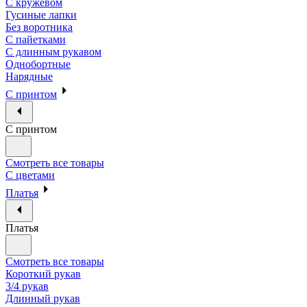
С кружевом
Гусиные лапки
Без воротника
С пайетками
С длинным рукавом
Однобортные
Нарядные
С принтом
С принтом
Смотреть все товары
С цветами
Платья
Платья
Смотреть все товары
Короткий рукав
3/4 рукав
Длинный рукав