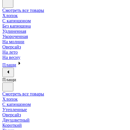
Смотреть все товары
Хлопок
С капюшоном
Без капюшона
Удлиненная
Укороченная
На молнии
Оверсайз
На лето
На весну
Плащи
Плащи
Смотреть все товары
Хлопок
С капюшоном
Утепленные
Оверсайз
Двухцветный
Короткий