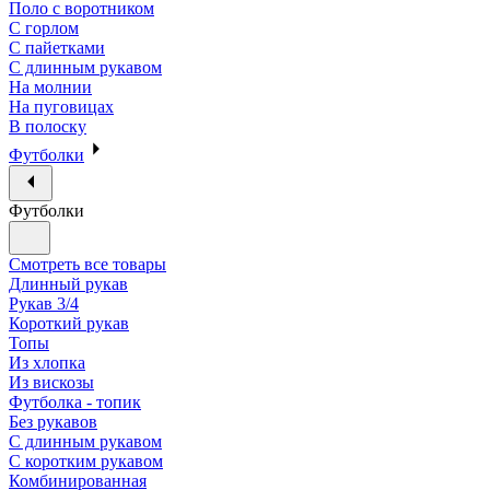
Поло с воротником
С горлом
С пайетками
С длинным рукавом
На молнии
На пуговицах
В полоску
Футболки
Футболки
Смотреть все товары
Длинный рукав
Рукав 3/4
Короткий рукав
Топы
Из хлопка
Из вискозы
Футболка - топик
Без рукавов
С длинным рукавом
С коротким рукавом
Комбинированная