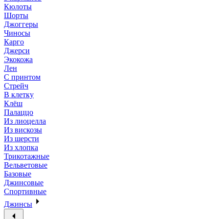
Кюлоты
Шорты
Джоггеры
Чиносы
Карго
Джерси
Экокожа
Лен
С принтом
Стрейч
В клетку
Клёш
Палаццо
Из лиоцелла
Из вискозы
Из шерсти
Из хлопка
Трикотажные
Вельветовые
Базовые
Джинсовые
Спортивные
Джинсы