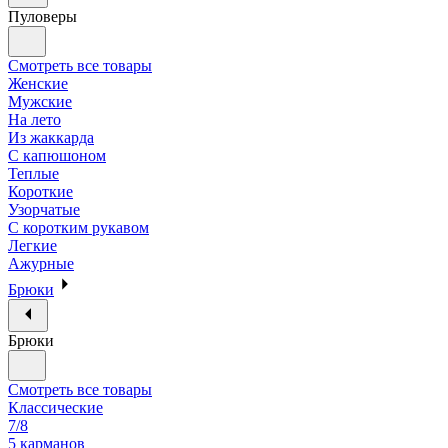
Пуловеры
Смотреть все товары
Женские
Мужские
На лето
Из жаккарда
С капюшоном
Теплые
Короткие
Узорчатые
С коротким рукавом
Легкие
Ажурные
Брюки
Брюки
Смотреть все товары
Классические
7/8
5 карманов