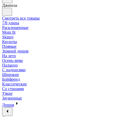
Джинсы
Смотреть все товары
7/8 длина
Расклешенные
Mom fit
Skinny
Кюлоты
Прямые
Зимний деним
На лето
Осень-зима
Палаццо
С надписями
Широкие
Бойфренд
Классические
Со стразами
Узкие
Зауженные
Деним