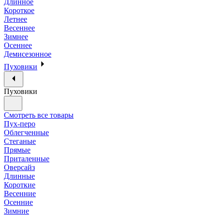
Длинное
Короткое
Летнее
Весеннее
Зимнее
Осеннее
Демисезонное
Пуховики
Пуховики
Смотреть все товары
Пух-перо
Облегченные
Стеганые
Прямые
Приталенные
Оверсайз
Длинные
Короткие
Весенние
Осенние
Зимние