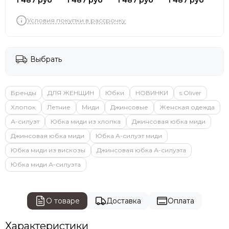
1 487 руб
1 487 руб
1 487 руб
1 487 руб
Условия покупки в рассрочку
Выбрать
Бренды
ДЛЯ ЖЕНЩИН
Юбки
НОВИНКИ
s.Oliver
Хлопок
Летние
Миди
Джинсовые
Женская одежда
А-силуэт
Юбка миди из хлопка
Джинсовая юбка миди
Джинсовая юбка миди
Юбка А-силуэт миди
Юбка миди из вискозы
Джинсовая юбка А-силуэта
Юбка миди А-силуэта
О товаре
Доставка
Оплата
Характеристики