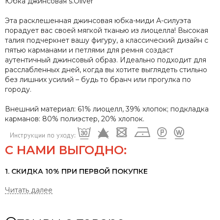
Юбка джинсовая s.Oliver
Эта расклешенная джинсовая юбка-миди А-силуэта
порадует вас своей мягкой тканью из лиоцелла! Высокая
талия подчеркнет вашу фигуру, а классический дизайн с
пятью карманами и петлями для ремня создаст
аутентичный джинсовый образ. Идеально подходит для
расслабленных дней, когда вы хотите выглядеть стильно
без лишних усилий – будь то бранч или прогулка по
городу.
Внешний материал: 61% лиоцелл, 39% хлопок;
подкладка
карманов: 80% полиэстер, 20% хлопок.
С НАМИ ВЫГОДНО:
1. СКИДКА 10% ПРИ ПЕРВОЙ ПОКУПКЕ
2. СКИДКА 20% НА ДЕНЬ РОЖДЕНИЯ
3. ОПЛАТА БОНУСАМИ ДО 30%