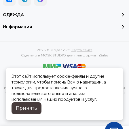
ОДЕЖДА
Информация
2026 © Модалюкс.
Карта сайта
Сделано в
MOSK.STUDIO
для платформы
InSales
Этот сайт использует cookie-файлы и другие
Вся представленная на сайте информация, касающаяся
технологии, чтобы помочь Вам в навигации, а
характеристик, стоимости товаров и услуг, носит
также для предоставления лучшего
информационный характер и ни при каких условиях не является
публичной офертой, определяемой положениями Статьи 437(2)
пользовательского опыта и анализа
Гражданского кодекса РФ.
использования наших продуктов и услуг.
Принять