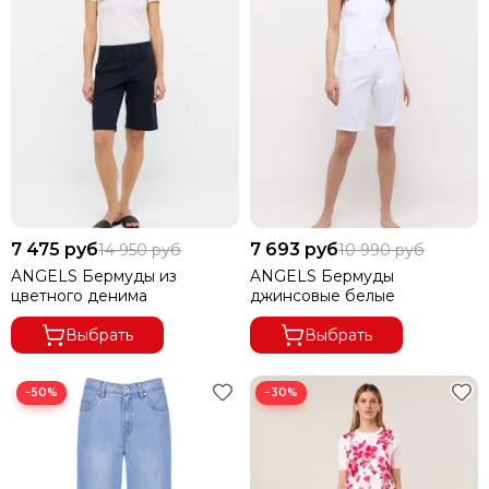
7 475 руб
7 693 руб
14 950 руб
10 990 руб
ANGELS Бермуды из
ANGELS Бермуды
цветного денима
джинсовые белые
Выбрать
Выбрать
−50%
−30%