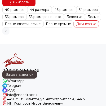
Выбрать
40 размера
44 размера
46 размера
54 размера
56 размера
56 размера на лето
Бежевые
Белые
Белые классические
Белые прямые
Джинсовые
8(800)550-66-39
Заказать звонок
WhatsApp
Telegram
MAX
info@modaluxx.ru
445039, г. Тольятти, ул. Автостроителей, 84а-5
ИП Корпусов Игорь Валериевич