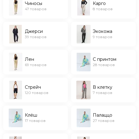
Чиносы
Карго
Палаццо
47 товаров
8 товаров
Из лиоцелла
Из вискозы
Из шерсти
Джерси
Экокожа
Из хлопка
39 товаров
9 товаров
Трикотажные
Вельветовые
Базовые
Лен
С принтом
Джинсовые
69 товаров
28 товаров
Спортивные
Стрейч
В клетку
120 товаров
7 товаров
Клёш
Палаццо
17 товаров
27 товаров