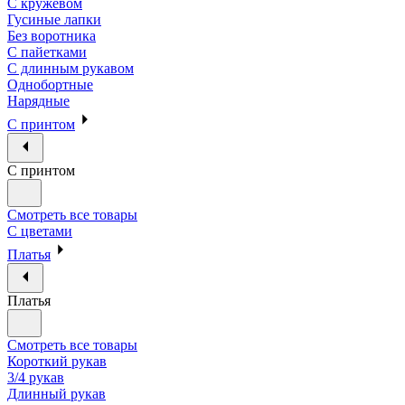
С кружевом
Гусиные лапки
Без воротника
С пайетками
С длинным рукавом
Однобортные
Нарядные
С принтом
С принтом
Смотреть все товары
С цветами
Платья
Платья
Смотреть все товары
Короткий рукав
3/4 рукав
Длинный рукав