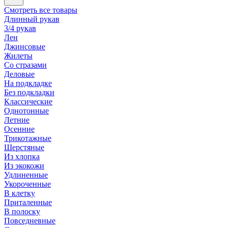
Смотреть все товары
Длинный рукав
3/4 рукав
Лен
Джинсовые
Жилеты
Со стразами
Деловые
На подкладке
Без подкладки
Классические
Однотонные
Летние
Осенние
Трикотажные
Шерстяные
Из хлопка
Из экокожи
Удлиненные
Укороченные
В клетку
Приталенные
В полоску
Повседневные