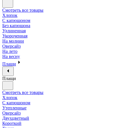
Смотреть все товары
Хлопок
С капюшоном
Без капюшона
Удлиненная
Укороченная
На молнии
Оверсайз
На лето
На весну
Плащи
Плащи
Смотреть все товары
Хлопок
С капюшоном
Утепленные
Оверсайз
Двухцветный
Короткий