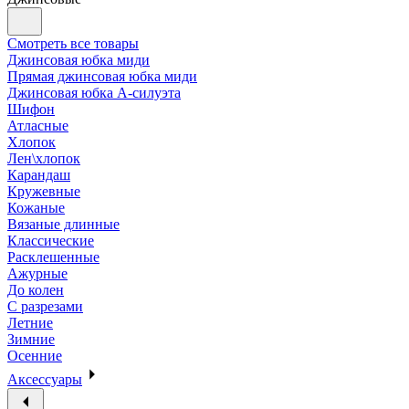
Смотреть все товары
Джинсовая юбка миди
Прямая джинсовая юбка миди
Джинсовая юбка А-силуэта
Шифон
Атласные
Хлопок
Лен\хлопок
Карандаш
Кружевные
Кожаные
Вязаные длинные
Классические
Расклешенные
Ажурные
До колен
С разрезами
Летние
Зимние
Осенние
Аксессуары