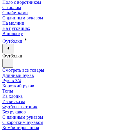
Поло с воротником
С горлом
С пайетками
С длинным рукавом
На молнии
На пуговицах
В полоску
Футболки
Футболки
Смотреть все товары
Длинный рукав
Рукав 3/4
Короткий рукав
Топы
Из хлопка
Из вискозы
Футболка - топик
Без рукавов
С длинным рукавом
С коротким рукавом
Комбинированная