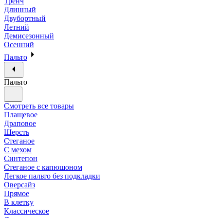
Тренч
Длинный
Двубортный
Летний
Демисезонный
Осенний
Пальто
Пальто
Смотреть все товары
Плащевое
Драповое
Шерсть
Стеганое
С мехом
Синтепон
Стеганое с капюшоном
Легкое пальто без подкладки
Оверсайз
Прямое
В клетку
Классическое