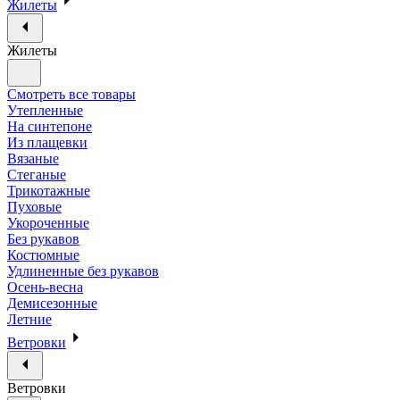
Жилеты
Жилеты
Смотреть все товары
Утепленные
На синтепоне
Из плащевки
Вязаные
Стеганые
Трикотажные
Пуховые
Укороченные
Без рукавов
Костюмные
Удлиненные без рукавов
Осень-весна
Демисезонные
Летние
Ветровки
Ветровки