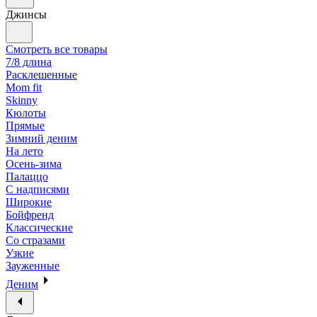
Джинсы
Смотреть все товары
7/8 длина
Расклешенные
Mom fit
Skinny
Кюлоты
Прямые
Зимний деним
На лето
Осень-зима
Палаццо
С надписями
Широкие
Бойфренд
Классические
Со стразами
Узкие
Зауженные
Деним