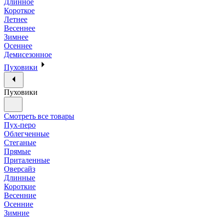
Длинное
Короткое
Летнее
Весеннее
Зимнее
Осеннее
Демисезонное
Пуховики
Пуховики
Смотреть все товары
Пух-перо
Облегченные
Стеганые
Прямые
Приталенные
Оверсайз
Длинные
Короткие
Весенние
Осенние
Зимние