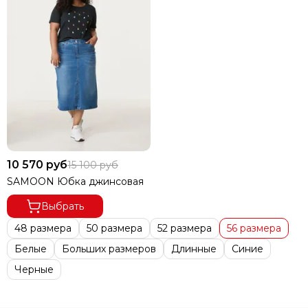
Вязаные длинные
Классические
Расклешенные
Ажурные
До колен
С разрезами
Летние
Зимние
Осенние
10 570 руб
15 100 руб
SAMOON Юбка джинсовая
Выбрать
48 размера
50 размера
52 размера
56 размера
Белые
Больших размеров
Длинные
Синие
Черные