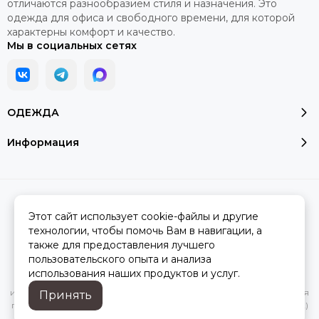
отличаются разнообразием стиля и назначения. Это
одежда для офиса и свободного времени, для которой
характерны комфорт и качество.
Мы в социальных сетях
ОДЕЖДА
Информация
2026 © Модалюкс.
Карта сайта
Сделано в
MOSK.STUDIO
для платформы
InSales
Этот сайт использует cookie-файлы и другие
технологии, чтобы помочь Вам в навигации, а
также для предоставления лучшего
пользовательского опыта и анализа
Вся представленная на сайте информация, касающаяся
использования наших продуктов и услуг.
характеристик, стоимости товаров и услуг, носит
информационный характер и ни при каких условиях не является
Принять
публичной офертой, определяемой положениями Статьи 437(2)
Гражданского кодекса РФ.