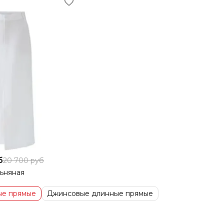
б
20 700 руб
ьняная
ые прямые
Джинсовые длинные прямые