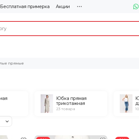
Бесплатная примерка
Акции
лые прямые
мая
Юбка прямая
Ю
трикотажная
д
23 товара
1