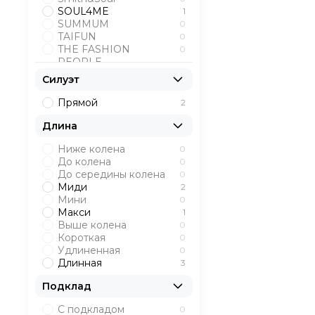
SOUL4ME
1
SUMMUM
0
TAIFUN
0
THE FASHION
0
PEOPLE
UNQ
0
Силуэт
Прямой
2
Длина
Ниже колена
0
До колена
0
До середины колена
0
Миди
2
Мини
0
Макси
1
Выше колена
0
Короткая
0
Удлиненная
0
Длинная
3
Подклад
С подкладом
0