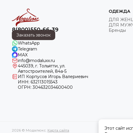
весь ассортимент по полной
цене. Скидки не
суммируются.
ОДЕЖДА
ДЛЯ ЖЕН
ДЛЯ МУЖ
8(800)550-66-39
Бренды
Заказать звонок
WhatsApp
Telegram
MAX
info@modaluxx.ru
445039, г. Тольятти, ул.
Автостроителей, 84а-5
ИП Корпусов Игорь Валериевич
ИНН: 632113015543
ОГРН: 304632034600400
Этот сайт ис
2026 © Модалюкс.
Карта сайта