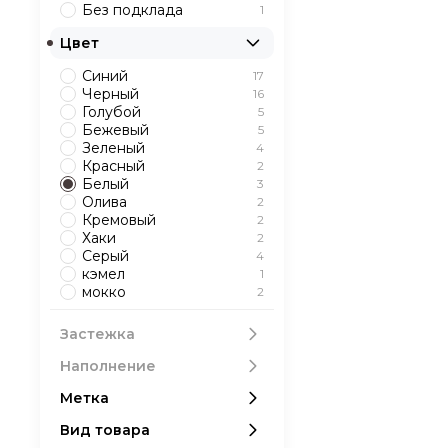
Без подклада
1
Цвет
Синий
17
Черный
16
Голубой
5
Бежевый
5
Зеленый
4
Красный
2
Белый
3
Олива
2
Кремовый
2
Хаки
2
Серый
4
кэмел
1
мокко
2
Застежка
Наполнение
Метка
Вид товара