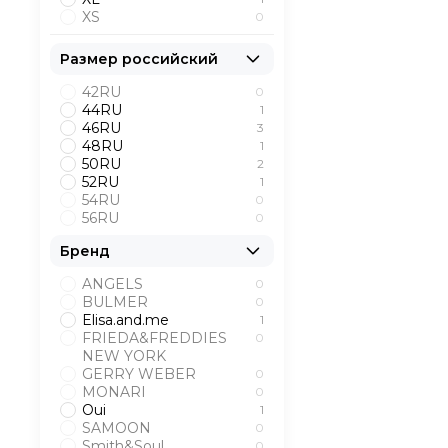
XS
0
Размер российский
42RU
0
44RU
1
46RU
3
48RU
1
50RU
2
52RU
1
54RU
0
56RU
0
Бренд
ANGELS
0
BULMER
0
Elisa.and.me
1
FRIEDA&FREDDIES
0
NEW YORK
GERRY WEBER
0
MONARI
0
Oui
1
SAMOON
0
Smith&Soul
0