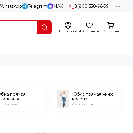
WhatsApp
Telegram
MAX
8(800)550-66-39
Профиль
Избранное
Корзина
бка прямая
Юбка прямая ниже
жинсовая
колена
0 товаров
46 товаров