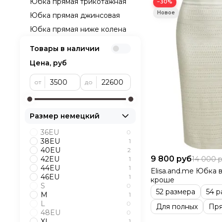
Юбка прямая трикотажная
−30%
Юбка прямая джинсовая
Юбка прямая ниже колена
Товары в наличии
Цена, руб
от
до
Размер немецкий
36EU
0
38EU
1
40EU
2
9 800 руб
14 000 
42EU
1
44EU
1
Elisa.and.me Юбка 
46EU
1
кроше
S
0
52 размера
54 р
M
1
L
0
Для полных
Пря
48EU
0
XL
1