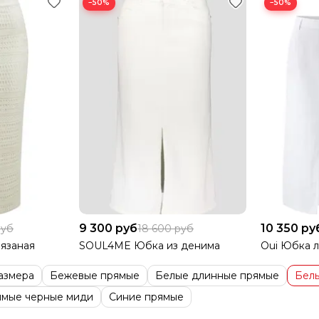
−50%
−50%
9 300 руб
10 350 ру
руб
18 600 руб
вязаная
SOUL4ME Юбка из денима
Oui Юбка л
азмера
Бежевые прямые
Белые длинные прямые
Бел
мые черные миди
Синие прямые