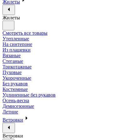
Жилеты
Жилеты
Смотреть все товары
Утепленные
На синтепоне
Из плащевки
Вязаные
Стеганые
Трикотажные
Пуховые
Укороченные
Без рукавов
Костюмные
Удлиненные без рукавов
Осень-весна
Демисезонные
Летние
Ветровки
Ветровки