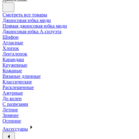
Смотреть все товары
Джинсовая юбка миди
Прямая джинсовая юбка миди
Джинсовая юбка А-силуэта
Шифон
Атласные
Хлопок
Лен\хлопок
Карандаш
Кружевные
Кожаные
Вязаные длинные
Классические
Расклешенные
Ажурные
До колен
С разрезами
Летние
Зимние
Осенние
Аксессуары