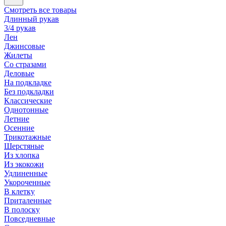
Смотреть все товары
Длинный рукав
3/4 рукав
Лен
Джинсовые
Жилеты
Со стразами
Деловые
На подкладке
Без подкладки
Классические
Однотонные
Летние
Осенние
Трикотажные
Шерстяные
Из хлопка
Из экокожи
Удлиненные
Укороченные
В клетку
Приталенные
В полоску
Повседневные