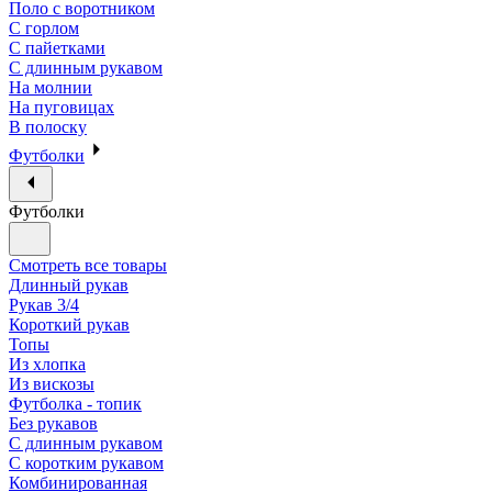
Поло с воротником
С горлом
С пайетками
С длинным рукавом
На молнии
На пуговицах
В полоску
Футболки
Футболки
Смотреть все товары
Длинный рукав
Рукав 3/4
Короткий рукав
Топы
Из хлопка
Из вискозы
Футболка - топик
Без рукавов
С длинным рукавом
С коротким рукавом
Комбинированная