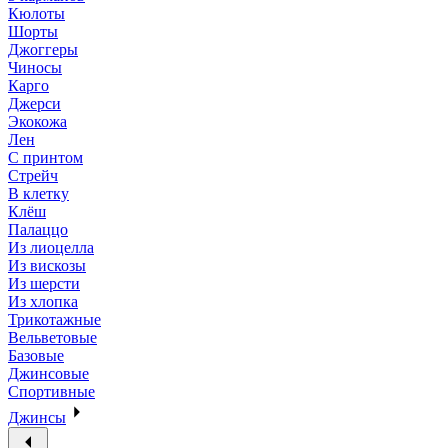
Кюлоты
Шорты
Джоггеры
Чиносы
Карго
Джерси
Экокожа
Лен
С принтом
Стрейч
В клетку
Клёш
Палаццо
Из лиоцелла
Из вискозы
Из шерсти
Из хлопка
Трикотажные
Вельветовые
Базовые
Джинсовые
Спортивные
Джинсы