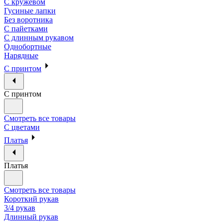
С кружевом
Гусиные лапки
Без воротника
С пайетками
С длинным рукавом
Однобортные
Нарядные
С принтом
С принтом
Смотреть все товары
С цветами
Платья
Платья
Смотреть все товары
Короткий рукав
3/4 рукав
Длинный рукав