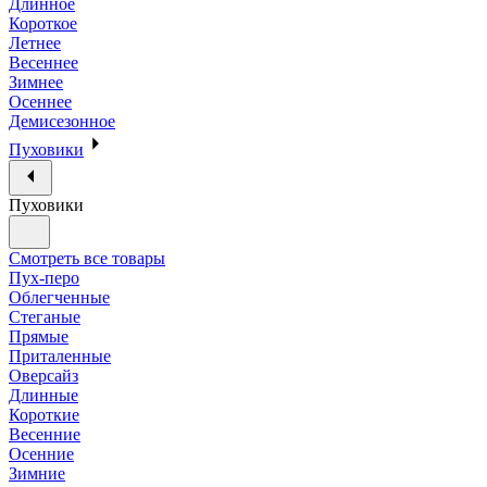
Длинное
Короткое
Летнее
Весеннее
Зимнее
Осеннее
Демисезонное
Пуховики
Пуховики
Смотреть все товары
Пух-перо
Облегченные
Стеганые
Прямые
Приталенные
Оверсайз
Длинные
Короткие
Весенние
Осенние
Зимние