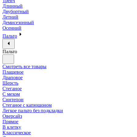
Тренч
Длинный
Двубортный
Летний
Демисезонный
Осенний
Пальто
Пальто
Смотреть все товары
Плащевое
Драповое
Шерсть
Стеганое
С мехом
Синтепон
Стеганое с капюшоном
Легкое пальто без подкладки
Оверсайз
Прямое
В клетку
Классическое