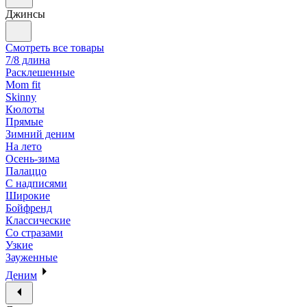
Джинсы
Смотреть все товары
7/8 длина
Расклешенные
Mom fit
Skinny
Кюлоты
Прямые
Зимний деним
На лето
Осень-зима
Палаццо
С надписями
Широкие
Бойфренд
Классические
Со стразами
Узкие
Зауженные
Деним