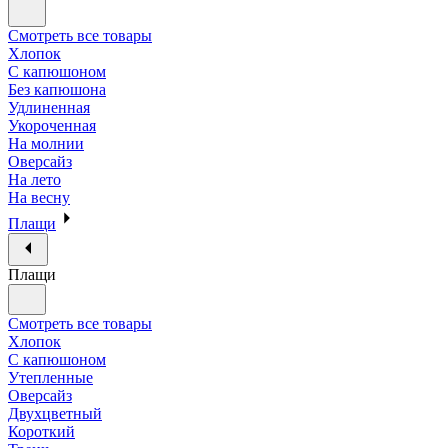
Смотреть все товары
Хлопок
С капюшоном
Без капюшона
Удлиненная
Укороченная
На молнии
Оверсайз
На лето
На весну
Плащи
Плащи
Смотреть все товары
Хлопок
С капюшоном
Утепленные
Оверсайз
Двухцветный
Короткий