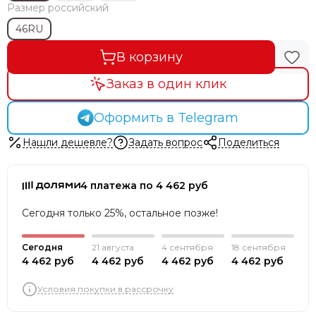
Размер российский
46RU
В корзину
Заказ в один клик
Оформить в Telegram
Нашли дешевле?
Задать вопрос
Поделиться
4 платежа по 4 462 руб
Сегодня только 25%, остальное позже!
Сегодня
21 августа
4 сентября
18 сентября
4 462 руб
4 462 руб
4 462 руб
4 462 руб
Условия покупки в рассрочку