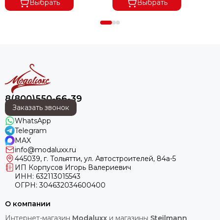
Выбрать
Выбрать
8(800)550-66-39
Заказать звонок
WhatsApp
Telegram
MAX
info@modaluxx.ru
445039, г. Тольятти, ул. Автостроителей, 84а-5
ИП Корпусов Игорь Валериевич
ИНН: 632113015543
ОГРН: 304632034600400
О компании
Интернет-магазин
Modaluxx
и магазины
Steilmann