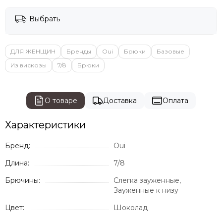
Выбрать
ДЛЯ ЖЕНЩИН
Бренды
Oui
Брюки
Базовые
Из вискозы
7/8
Брюки
О товаре
Доставка
Оплата
Характеристики
Бренд:
Oui
Длина:
7/8
Брючины:
Слегка зауженные,
Зауженные к низу
Цвет:
Шоколад