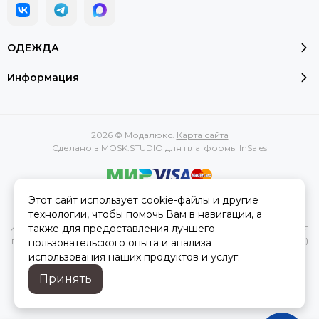
ОДЕЖДА
Информация
2026 © Модалюкс.
Карта сайта
Сделано в
MOSK.STUDIO
для платформы
InSales
Этот сайт использует cookie-файлы и другие
Вся представленная на сайте информация, касающаяся
технологии, чтобы помочь Вам в навигации, а
характеристик, стоимости товаров и услуг, носит
также для предоставления лучшего
информационный характер и ни при каких условиях не является
публичной офертой, определяемой положениями Статьи 437(2)
пользовательского опыта и анализа
Гражданского кодекса РФ.
использования наших продуктов и услуг.
Принять