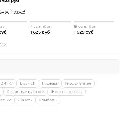
1 625 руб
льное позже!
ста
4 сентября
18 сентября
руб
1 625 руб
1 625 руб
очку
ОВИНКИ
BULMER
Пиджаки
Укороченные
е
С длинным рукавом
Женская одежда
Летние
Жакеты
Бомберы