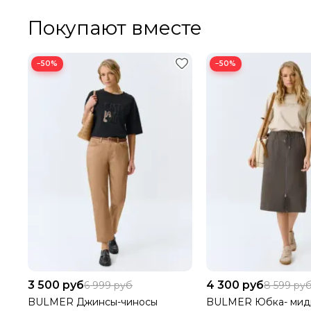
Покупают вместе
ПРИ ОТКАЗЕ ОТ ПОСЫЛКИ И ЕСЛИ СУММА ТОВАРА 
ЗАКАЗА МЕНЕЕ 8000 РУБ.,
ПОЛУЧАТЕЛЬ ОПЛАЧИВАЕТ
−50%
−50%
3 500 руб
4 300 руб
6 999 руб
8 599 ру
BULMER Джинсы-чиносы
BULMER Юбка- мид