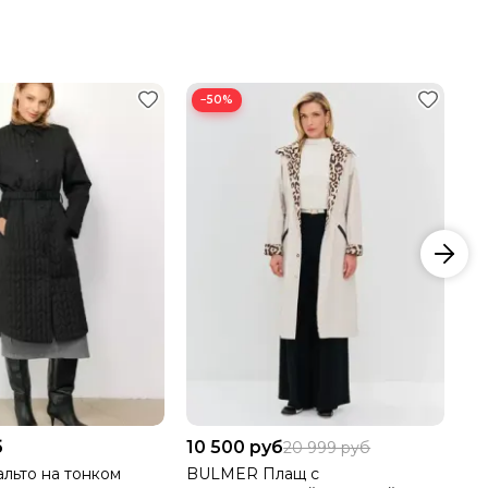
−50%
б
10 500 руб
4 
20 999 руб
льто на тонком
BULMER Плащ с
BU