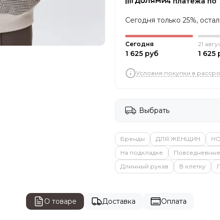
4 платежа по 
Сегодня только 25%, оста
Сегодня
21 авгу
1 625 руб
1 625 
Условия покупки в расср
Выбрать
Бренды
ДЛЯ ЖЕНЩИН
Н
На подкладке
Повседневны
Длинный рукав
В клетку
О товаре
Доставка
Оплата