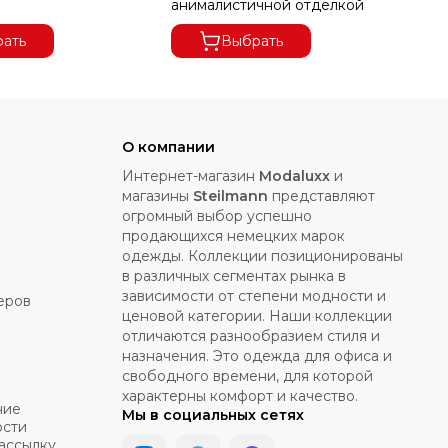
анималистичной отделкой
ша
ать
Выбрать
О компании
Интернет-магазин
Modaluxx
и
магазины
Steilmann
представляют
огромный выбор успешно
продающихся немецких марок
одежды. Коллекции позиционированы
в различных сегментах рынка в
зависимости от степени модности и
еров
ценовой категории. Наши коллекции
отличаются разнообразием стиля и
назначения. Это одежда для офиса и
свободного времени, для которой
характерны комфорт и качество.
ние
Мы в социальных сетях
ости
рассылку