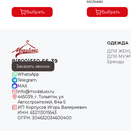
молнии
Выбрать
Выбрать
ОДЕЖДА
ДЛЯ ЖЕН
ДЛЯ МУЖ
8(800)550-66-39
Бренды
Заказать звонок
WhatsApp
Telegram
MAX
info@modaluxx.ru
445039, г. Тольятти, ул.
Автостроителей, 84а-5
ИП Корпусов Игорь Валериевич
ИНН: 632113015543
ОГРН: 304632034600400