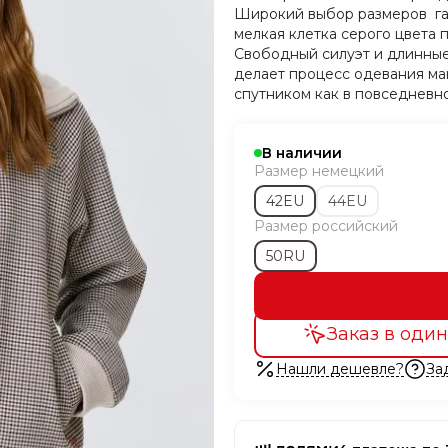
Широкий выбор размеров гар
мелкая клетка серого цвета 
Свободный силуэт и длинные
делает процесс одевания ма
спутником как в повседневно
В наличии
Размер немецкий
42EU
44EU
Размер российский
50RU
Заказ в один
Нашли дешевле?
За