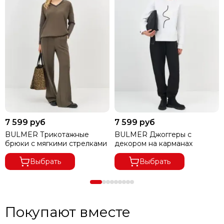
В ГОРОДА ДАЛЬНЕВОСТОЧНОГО РЕГИОНА ДОСТАВКА
ОСУЩЕСТВЛЯЕТСЯ ПО ПРЕДОПЛАТЕ.
ПРИ ВЫКУПЕ ЗАКАЗА ОТ 8000 РУБЛЕЙ ДОСТАВКА
БЕСПЛАТНАЯ.
ПРИ ОТКАЗЕ ОТ ПОСЫЛКИ И ЕСЛИ СУММА ТОВАРА ПРИ
ЧАСТИЧНОМ ВЫКУПЕ
ЗАКАЗА МЕНЕЕ 8000 РУБ.,
ПОЛУЧАТЕЛЬ ОПЛАЧИВАЕТ
ДОСТАВКУ 100%.
7 599 руб
7 599 руб
BULMER Трикотажные
BULMER Джоггеры с
брюки с мягкими стрелками
декором на карманах
Выбрать
Выбрать
Покупают вместе