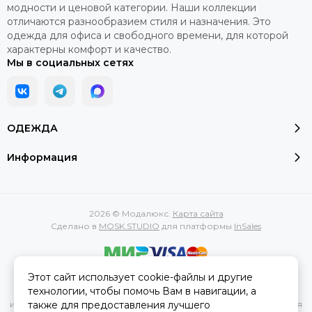
модности и ценовой категории. Наши коллекции
отличаются разнообразием стиля и назначения. Это
одежда для офиса и свободного времени, для которой
характерны комфорт и качество.
Мы в социальных сетях
ОДЕЖДА
Информация
2026 © Модалюкс.
Карта сайта
Сделано в
MOSK.STUDIO
для платформы
InSales
Этот сайт использует cookie-файлы и другие
Вся представленная на сайте информация, касающаяся
технологии, чтобы помочь Вам в навигации, а
характеристик, стоимости товаров и услуг, носит
также для предоставления лучшего
информационный характер и ни при каких условиях не является