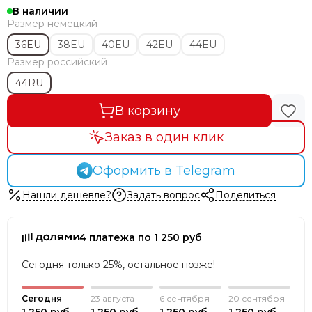
В наличии
Размер немецкий
36EU
38EU
40EU
42EU
44EU
Размер российский
44RU
В корзину
Заказ в один клик
Оформить в Telegram
Нашли дешевле?
Задать вопрос
Поделиться
4 платежа по 1 250 руб
Сегодня только 25%, остальное позже!
Сегодня
23 августа
6 сентября
20 сентября