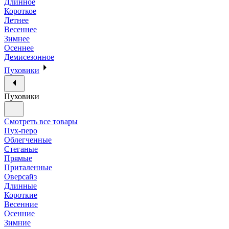
Длинное
Короткое
Летнее
Весеннее
Зимнее
Осеннее
Демисезонное
Пуховики
Пуховики
Смотреть все товары
Пух-перо
Облегченные
Стеганые
Прямые
Приталенные
Оверсайз
Длинные
Короткие
Весенние
Осенние
Зимние