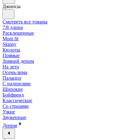
Джинсы
Смотреть все товары
7/8 длина
Расклешенные
Mom fit
Skinny
Кюлоты
Прямые
Зимний деним
На лето
Осень-зима
Палаццо
С надписями
Широкие
Бойфренд
Классические
Со стразами
Узкие
Зауженные
Деним