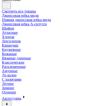
Смотреть все товары
Джинсовая юбка миди
Прямая джинсовая юбка миди
Джинсовая юбка А-силуэта
Шифон
Атласные
Хлопок
Лен\хлопок
Карандаш
Кружевные
Кожаные
Вязаные длинные
Классические
Расклешенные
Ажурные
До колен
С разрезами
Летние
Зимние
Осенние
Аксессуары