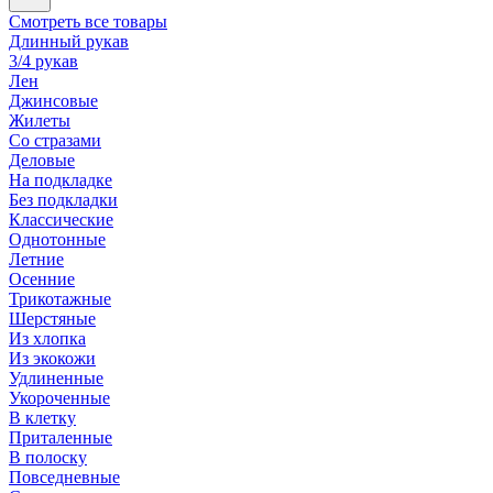
Смотреть все товары
Длинный рукав
3/4 рукав
Лен
Джинсовые
Жилеты
Со стразами
Деловые
На подкладке
Без подкладки
Классические
Однотонные
Летние
Осенние
Трикотажные
Шерстяные
Из хлопка
Из экокожи
Удлиненные
Укороченные
В клетку
Приталенные
В полоску
Повседневные