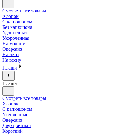
Смотреть все товары
Хлопок
С капюшоном
Без капюшона
Удлиненная
Укороченная
На молнии
Оверсайз
На лето
На весну
Плащи
Плащи
Смотреть все товары
Хлопок
С капюшоном
Утепленные
Оверсайз
Двухцветный
Короткий