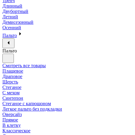
Тренч
Длинный
Двубортный
Летний
Демисезонный
Осенний
Пальто
Пальто
Смотреть все товары
Плащевое
Драповое
Шерсть
Стеганое
С мехом
Синтепон
Стеганое с капюшоном
Легкое пальто без подкладки
Оверсайз
Прямое
В клетку
Классическое