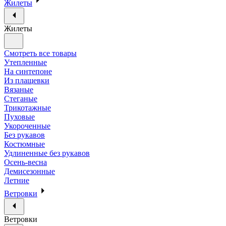
Жилеты
Жилеты
Смотреть все товары
Утепленные
На синтепоне
Из плащевки
Вязаные
Стеганые
Трикотажные
Пуховые
Укороченные
Без рукавов
Костюмные
Удлиненные без рукавов
Осень-весна
Демисезонные
Летние
Ветровки
Ветровки