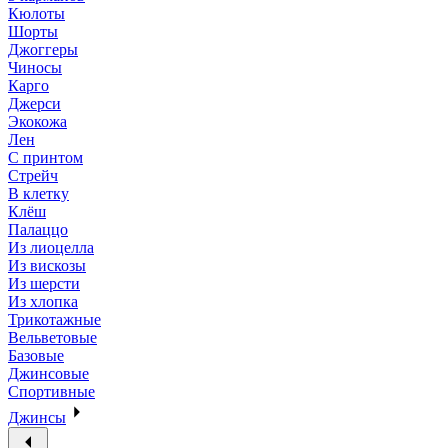
Кюлоты
Шорты
Джоггеры
Чиносы
Карго
Джерси
Экокожа
Лен
С принтом
Стрейч
В клетку
Клёш
Палаццо
Из лиоцелла
Из вискозы
Из шерсти
Из хлопка
Трикотажные
Вельветовые
Базовые
Джинсовые
Спортивные
Джинсы