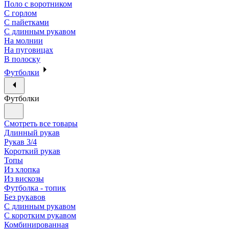
Поло с воротником
С горлом
С пайетками
С длинным рукавом
На молнии
На пуговицах
В полоску
Футболки
Футболки
Смотреть все товары
Длинный рукав
Рукав 3/4
Короткий рукав
Топы
Из хлопка
Из вискозы
Футболка - топик
Без рукавов
С длинным рукавом
С коротким рукавом
Комбинированная