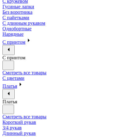
С кружевом
Гусиные лапки
Без воротника
С пайетками
С длинным рукавом
Однобортные
Нарядные
С принтом
С принтом
Смотреть все товары
С цветами
Платья
Платья
Смотреть все товары
Короткий рукав
3/4 рукав
Длинный рукав