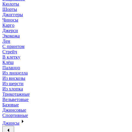
Кюлоты
Шорты
Джоггеры
Чиносы
Карго
Джерси
Экокожа
Лен
С принтом
Стрейч
В клетку
Клёш
Палаццо
Из лиоцелла
Из вискозы
Из шерсти
Из хлопка
Трикотажные
Вельветовые
Базовые
Джинсовые
Спортивные
Джинсы