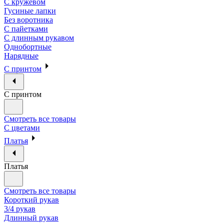
С кружевом
Гусиные лапки
Без воротника
С пайетками
С длинным рукавом
Однобортные
Нарядные
С принтом
С принтом
Смотреть все товары
С цветами
Платья
Платья
Смотреть все товары
Короткий рукав
3/4 рукав
Длинный рукав