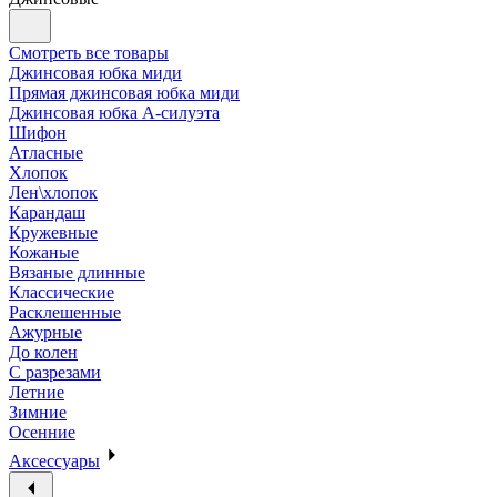
Смотреть все товары
Джинсовая юбка миди
Прямая джинсовая юбка миди
Джинсовая юбка А-силуэта
Шифон
Атласные
Хлопок
Лен\хлопок
Карандаш
Кружевные
Кожаные
Вязаные длинные
Классические
Расклешенные
Ажурные
До колен
С разрезами
Летние
Зимние
Осенние
Аксессуары