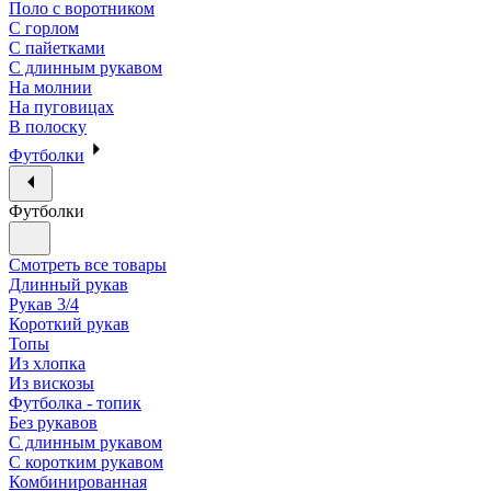
Поло с воротником
С горлом
С пайетками
С длинным рукавом
На молнии
На пуговицах
В полоску
Футболки
Футболки
Смотреть все товары
Длинный рукав
Рукав 3/4
Короткий рукав
Топы
Из хлопка
Из вискозы
Футболка - топик
Без рукавов
С длинным рукавом
С коротким рукавом
Комбинированная