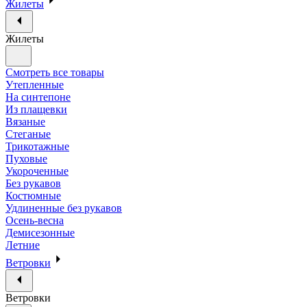
Жилеты
Жилеты
Смотреть все товары
Утепленные
На синтепоне
Из плащевки
Вязаные
Стеганые
Трикотажные
Пуховые
Укороченные
Без рукавов
Костюмные
Удлиненные без рукавов
Осень-весна
Демисезонные
Летние
Ветровки
Ветровки