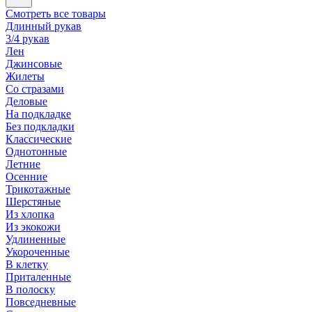
Смотреть все товары
Длинный рукав
3/4 рукав
Лен
Джинсовые
Жилеты
Со стразами
Деловые
На подкладке
Без подкладки
Классические
Однотонные
Летние
Осенние
Трикотажные
Шерстяные
Из хлопка
Из экокожи
Удлиненные
Укороченные
В клетку
Приталенные
В полоску
Повседневные