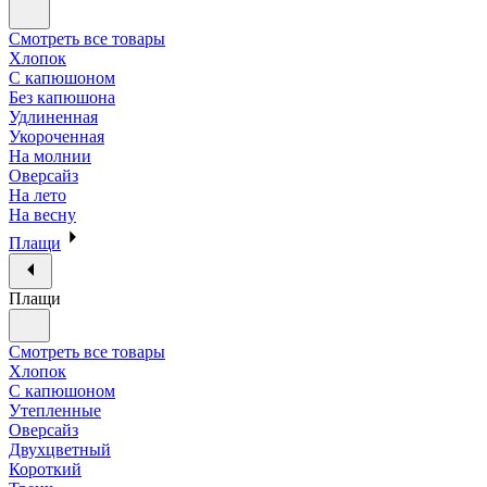
Смотреть все товары
Хлопок
С капюшоном
Без капюшона
Удлиненная
Укороченная
На молнии
Оверсайз
На лето
На весну
Плащи
Плащи
Смотреть все товары
Хлопок
С капюшоном
Утепленные
Оверсайз
Двухцветный
Короткий