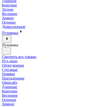
Длинное
Короткое
Летнее
Весеннее
Зимнее
Осеннее
Демисезонное
Пуховики
Пуховики
Смотреть все товары
Пух-перо
Облегченные
Стеганые
Прямые
Приталенные
Оверсайз
Длинные
Короткие
Весенние
Осенние
Зимние