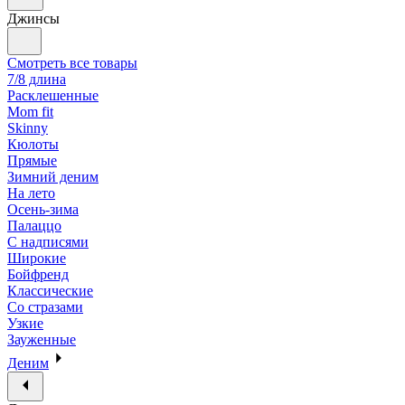
Джинсы
Смотреть все товары
7/8 длина
Расклешенные
Mom fit
Skinny
Кюлоты
Прямые
Зимний деним
На лето
Осень-зима
Палаццо
С надписями
Широкие
Бойфренд
Классические
Со стразами
Узкие
Зауженные
Деним