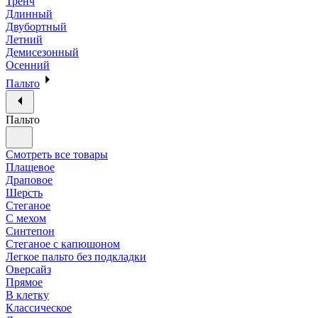
Тренч
Длинный
Двубортный
Летний
Демисезонный
Осенний
Пальто
Пальто
Смотреть все товары
Плащевое
Драповое
Шерсть
Стеганое
С мехом
Синтепон
Стеганое с капюшоном
Легкое пальто без подкладки
Оверсайз
Прямое
В клетку
Классическое