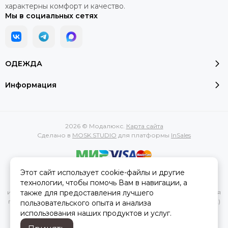
характерны комфорт и качество.
Мы в социальных сетях
ОДЕЖДА
Информация
2026 © Модалюкс.
Карта сайта
Сделано в
MOSK.STUDIO
для платформы
InSales
Этот сайт использует cookie-файлы и другие
Вся представленная на сайте информация, касающаяся
технологии, чтобы помочь Вам в навигации, а
характеристик, стоимости товаров и услуг, носит
также для предоставления лучшего
информационный характер и ни при каких условиях не является
публичной офертой, определяемой положениями Статьи 437(2)
пользовательского опыта и анализа
Гражданского кодекса РФ.
использования наших продуктов и услуг.