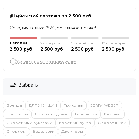
4 платежа по 2 500 руб
Сегодня только 25%, остальное позже!
Сегодня
22 августа
5 сентября
19 сентября
2 500 руб
2 500 руб
2 500 руб
2 500 руб
Условия покупки в рассрочку
Выбрать
Бренды
ДЛЯ ЖЕНЩИН
Трикотаж
GERRY WEBER
Джемперы
Женская одежда
Водолазки
Вязаные
С короткими рукавами
Короткий рукав
С воротником
С горлом
Водолазки
Джемперы