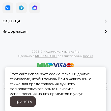
ОДЕЖДА
Информация
2026 © Модалюкс.
Карта сайта
Сделано в
MOSK.STUDIO
для платформы
InSales
Этот сайт использует cookie-файлы и другие
Вся представленная на сайте информация, касающаяся
технологии, чтобы помочь Вам в навигации, а
характеристик, стоимости товаров и услуг, носит
также для предоставления лучшего
информационный характер и ни при каких условиях не является
публичной офертой, определяемой положениями Статьи 437(2)
пользовательского опыта и анализа
Гражданского кодекса РФ.
использования наших продуктов и услуг.
Принять