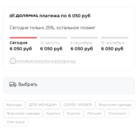
4 платежа по 6 050 руб
Сегодня только 25%, остальное позже!
Сегодня
22 августа
5 сентября
19 сентября
6 050 руб
6 050 руб
6 050 руб
6 050 руб
Условия покупки в рассрочку
Выбрать
Бренды
ДЛЯ ЖЕНЩИН
GERRY WEBER
Верхняя одежда
Женская одежда
Куртки
Куртки
Летняя
Осенняя
Стеганые