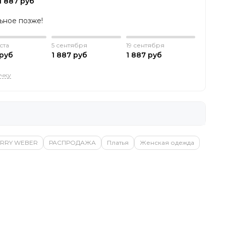
1 887 руб
льное позже!
ста
5 сентября
19 сентября
 руб
1 887 руб
1 887 руб
очку
RRY WEBER
РАСПРОДАЖА
Платья
Женская одежда