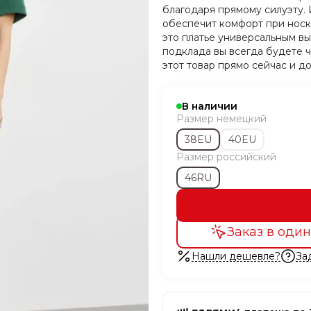
благодаря прямому силуэту. 
обеспечит комфорт при носке
это платье универсальным в
подклада вы всегда будете 
этот товар прямо сейчас и д
В наличии
Размер немецкий
38EU
40EU
Размер российский
46RU
Заказ в один
Нашли дешевле?
За