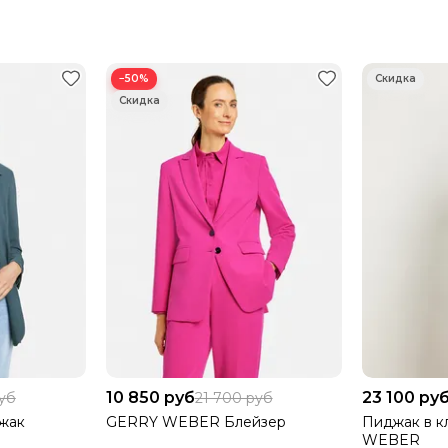
−50%
10 850 руб
23 100 ру
руб
21 700 руб
жак
GERRY WEBER Блейзер
Пиджак в к
WEBER