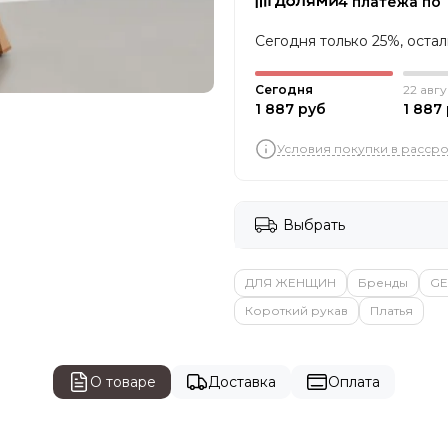
4 платежа по 
Сегодня только 25%, оста
Сегодня
22 авгу
1 887 руб
1 887
Условия покупки в расср
Выбрать
ДЛЯ ЖЕНЩИН
Бренды
GE
Короткий рукав
Платья
О товаре
Доставка
Оплата