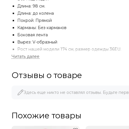
Длина: 98 см.
Длина: до колена
Покрой: Прямой
Карманы: Без карманов
Боковая лента
Вырез: V-образный
Рост нашей модели 174 см, размер одежды 36EU.
Материал
Струящийся, с дополнительной растяжимостью для 
Верх: 48% Модал, 47% Полиэстер, 5% Эластан
Отзывы о товаре
Здесь еще никто не оставлял отзывы. Будьте перв
Похожие товары
МЫ ДОРОЖИМ ПОКУПАТЕЛЯМИ!
При указании ссылки на ресурс или сайт, где данный т