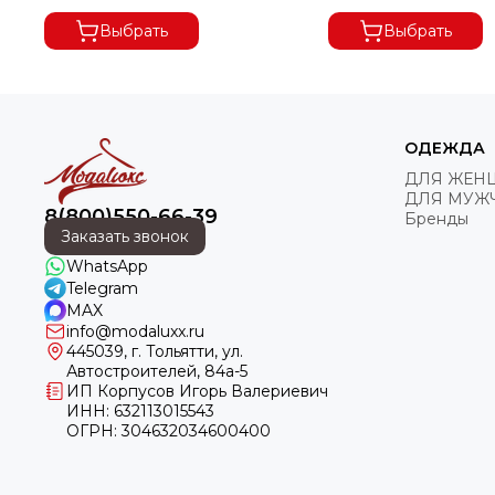
Выбрать
Выбрать
ОДЕЖДА
ДЛЯ ЖЕН
ДЛЯ МУЖ
8(800)550-66-39
Бренды
Заказать звонок
WhatsApp
Telegram
MAX
info@modaluxx.ru
445039, г. Тольятти, ул.
Автостроителей, 84а-5
ИП Корпусов Игорь Валериевич
ИНН: 632113015543
ОГРН: 304632034600400