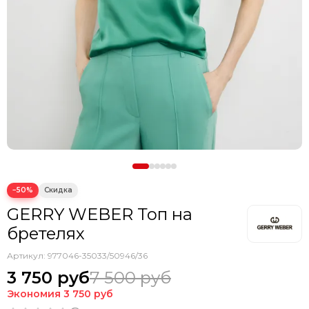
−50%
GERRY WEBER Топ на
бретелях
Артикул:
977046-35033/50946/36
3 750 руб
7 500 руб
Экономия
3 750 руб