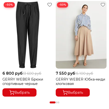
−50%
−50%
Мы осуществляем доставку заказов на территории
РФ.
В ГОРОДА ДАЛЬНЕВОСТОЧНОГО РЕГИОНА ДОСТАВКА
ОСУЩЕСТВЛЯЕТСЯ ПО ПРЕДОПЛАТЕ.
ПРИ ВЫКУПЕ ЗАКАЗА ОТ 8000 РУБЛЕЙ ДОСТАВКА
БЕСПЛАТНАЯ.
ПРИ ОТКАЗЕ ОТ ПОСЫЛКИ И ЕСЛИ СУММА ТОВАРА ПРИ
ЧАСТИЧНОМ ВЫКУПЕ
ЗАКАЗА МЕНЕЕ 8000 РУБ.,
ПОЛУЧАТЕЛЬ ОПЛАЧИВАЕТ
ДОСТАВКУ 100%.
6 800 руб
7 550 руб
13 600 руб
15 100 руб
GERRY WEBER Брюки
GERRY WEBER Юбка-миди
спортивные черные
хлопковая
Выбрать
Выбрать