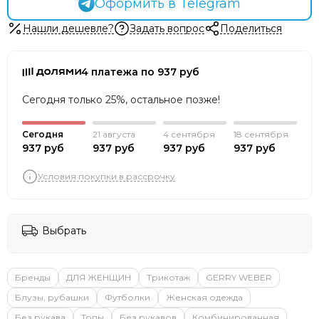
Оформить в Telegram
Нашли дешевле?
Задать вопрос
Поделиться
4 платежа по 937 руб
Сегодня только 25%, остальное позже!
Сегодня
21 августа
4 сентября
18 сентября
937 руб
937 руб
937 руб
937 руб
Условия покупки в рассрочку
Выбрать
Бренды
ДЛЯ ЖЕНЩИН
Трикотаж
GERRY WEBER
Блузы, рубашки
Футболки
Женская одежда
Без рукава
Топы
Без рукавов
Комбинированная