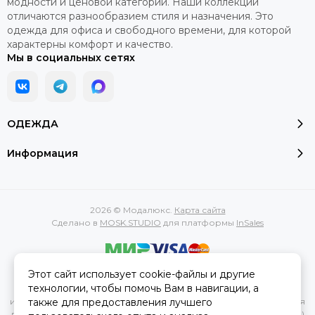
модности и ценовой категории. Наши коллекции
отличаются разнообразием стиля и назначения. Это
одежда для офиса и свободного времени, для которой
характерны комфорт и качество.
Мы в социальных сетях
ОДЕЖДА
Информация
2026 © Модалюкс.
Карта сайта
Сделано в
MOSK.STUDIO
для платформы
InSales
Этот сайт использует cookie-файлы и другие
Вся представленная на сайте информация, касающаяся
технологии, чтобы помочь Вам в навигации, а
характеристик, стоимости товаров и услуг, носит
также для предоставления лучшего
информационный характер и ни при каких условиях не является
публичной офертой, определяемой положениями Статьи 437(2)