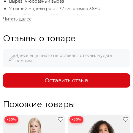
Вырез: V-образный вырез
У нашей модели рост 177 см, размер 36EU.
Верх: 47 % хлопок, 45 % модал, 8 % эластан.
Отзывы о товаре
Здесь еще никто не оставлял отзывы. Будьте
первым!
МЫ ДОРОЖИМ ПОКУПАТЕЛЯМИ!
Оставить отзыв
При указании ссылки на ресурс или сайт, где данный
товар дешевле - мы продаем по цене конкурента.
Похожие товары
−30%
−30%