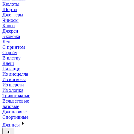
Кюлоты
Шорты
Джоггеры
Чиносы
Карго
Джерси
Экокожа
Лен
С принтом
Стрейч
В клетку
Клёш
Палаццо
Из лиоцелла
Из вискозы
Из шерсти
Из хлопка
Трикотажные
Вельветовые
Базовые
Джинсовые
Спортивные
Джинсы