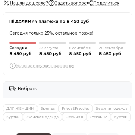
Нашли дешевле?
Задать вопрос
Поделиться
4 платежа по 8 450 руб
Сегодня только 25%, остальное позже!
Сегодня
23 августа
6 сентября
20 сентября
8 450 руб
8 450 руб
8 450 руб
8 450 руб
Условия покупки в рассрочку
Выбрать
ДЛЯ ЖЕНЩИН
Бренды
Frieda&Freddies
Верхняя одежда
Куртки
Женская одежда
Осенняя
Стеганые
Куртки