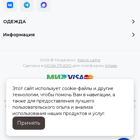
ОДЕЖДА
Информация
2026 © Модалюкс.
Карта сайта
Сделано в
MOSK.STUDIO
для платформы
InSales
Этот сайт использует cookie-файлы и другие
Вся представленная на сайте информация, касающаяся
технологии, чтобы помочь Вам в навигации, а
характеристик, стоимости товаров и услуг, носит
также для предоставления лучшего
информационный характер и ни при каких условиях не является
публичной офертой, определяемой положениями Статьи 437(2)
пользовательского опыта и анализа
Гражданского кодекса РФ.
использования наших продуктов и услуг.
Принять