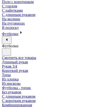
Поло с воротником
С горлом
С пайетками
С длинным рукавом
На молнии
На пуговицах
В полоску
Футболки
Футболки
Смотреть все товары
Длинный рукав
Рукав 3/4
Короткий рукав
Топы
Из хлопка
Из вискозы
Футболка - топик
Без рукавов
С длинным рукавом
С коротким рукавом
Комбинированная