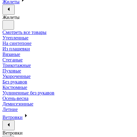
Жилеты
Жилеты
Смотреть все товары
Утепленные
На синтепоне
Из плащевки
Вязаные
Стеганые
Трикотажные
Пуховые
Укороченные
Без рукавов
Костюмные
Удлиненные без рукавов
Осень-весна
Демисезонные
Летние
Ветровки
Ветровки