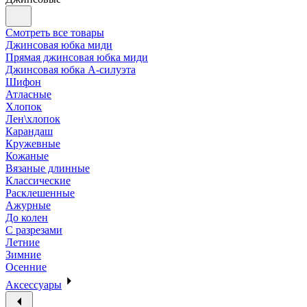
Смотреть все товары
Джинсовая юбка миди
Прямая джинсовая юбка миди
Джинсовая юбка А-силуэта
Шифон
Атласные
Хлопок
Лен\хлопок
Карандаш
Кружевные
Кожаные
Вязаные длинные
Классические
Расклешенные
Ажурные
До колен
С разрезами
Летние
Зимние
Осенние
Аксессуары