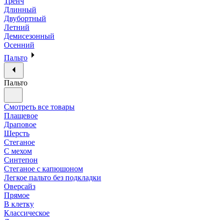
Тренч
Длинный
Двубортный
Летний
Демисезонный
Осенний
Пальто
Пальто
Смотреть все товары
Плащевое
Драповое
Шерсть
Стеганое
С мехом
Синтепон
Стеганое с капюшоном
Легкое пальто без подкладки
Оверсайз
Прямое
В клетку
Классическое