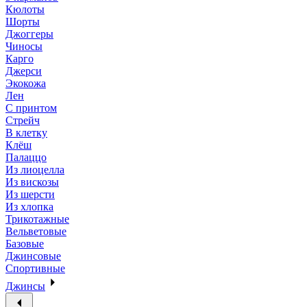
Кюлоты
Шорты
Джоггеры
Чиносы
Карго
Джерси
Экокожа
Лен
С принтом
Стрейч
В клетку
Клёш
Палаццо
Из лиоцелла
Из вискозы
Из шерсти
Из хлопка
Трикотажные
Вельветовые
Базовые
Джинсовые
Спортивные
Джинсы