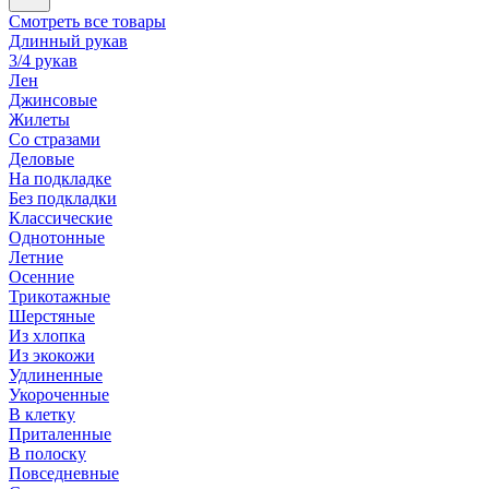
Смотреть все товары
Длинный рукав
3/4 рукав
Лен
Джинсовые
Жилеты
Со стразами
Деловые
На подкладке
Без подкладки
Классические
Однотонные
Летние
Осенние
Трикотажные
Шерстяные
Из хлопка
Из экокожи
Удлиненные
Укороченные
В клетку
Приталенные
В полоску
Повседневные