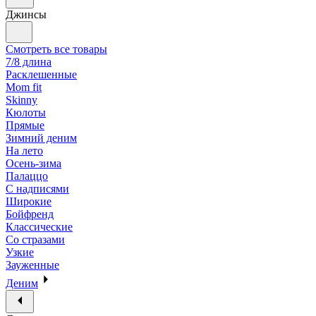
Джинсы
Смотреть все товары
7/8 длина
Расклешенные
Mom fit
Skinny
Кюлоты
Прямые
Зимний деним
На лето
Осень-зима
Палаццо
С надписями
Широкие
Бойфренд
Классические
Со стразами
Узкие
Зауженные
Деним