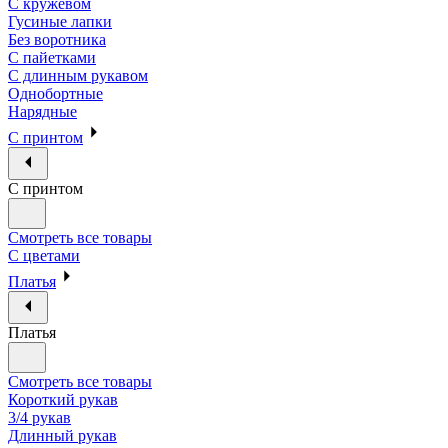
С кружевом
Гусиные лапки
Без воротника
С пайетками
С длинным рукавом
Однобортные
Нарядные
С принтом
С принтом
Смотреть все товары
С цветами
Платья
Платья
Смотреть все товары
Короткий рукав
3/4 рукав
Длинный рукав