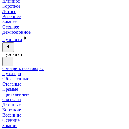
Длинное
Короткое
Летнее
Весеннее
Зимнее
Осеннее
Демисезонное
Пуховики
Пуховики
Смотреть все товары
Пух-перо
Облегченные
Стеганые
Прямые
Приталенные
Оверсайз
Длинные
Короткие
Весенние
Осенние
Зимние