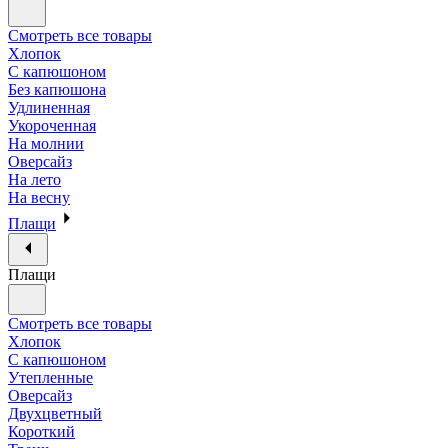
Смотреть все товары
Хлопок
С капюшоном
Без капюшона
Удлиненная
Укороченная
На молнии
Оверсайз
На лето
На весну
Плащи
Плащи
Смотреть все товары
Хлопок
С капюшоном
Утепленные
Оверсайз
Двухцветный
Короткий