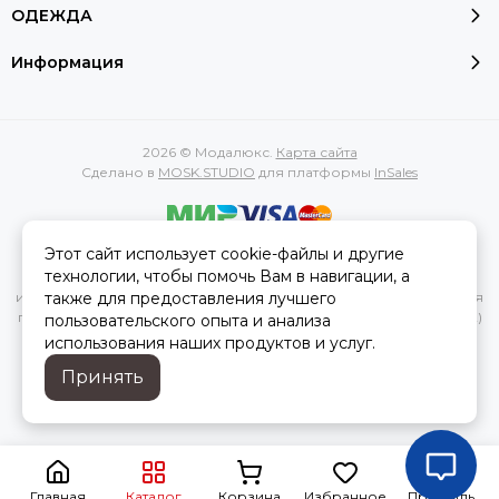
ОДЕЖДА
Информация
2026 © Модалюкс.
Карта сайта
Сделано в
MOSK.STUDIO
для платформы
InSales
Этот сайт использует cookie-файлы и другие
Вся представленная на сайте информация, касающаяся
технологии, чтобы помочь Вам в навигации, а
характеристик, стоимости товаров и услуг, носит
также для предоставления лучшего
информационный характер и ни при каких условиях не является
публичной офертой, определяемой положениями Статьи 437(2)
пользовательского опыта и анализа
Гражданского кодекса РФ.
использования наших продуктов и услуг.
Принять
Главная
Каталог
Корзина
Избранное
Профиль