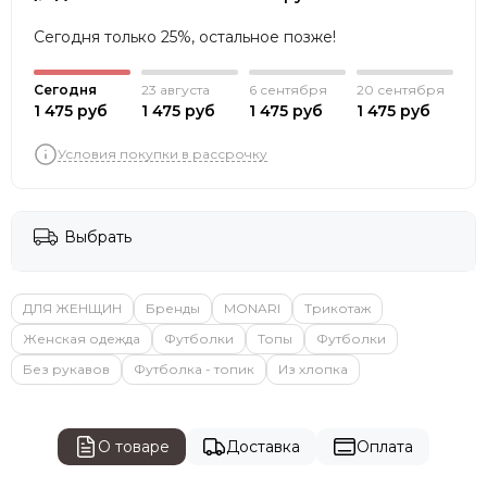
Сегодня только 25%, остальное позже!
Сегодня
23 августа
6 сентября
20 сентября
1 475 руб
1 475 руб
1 475 руб
1 475 руб
Условия покупки в рассрочку
Выбрать
ДЛЯ ЖЕНЩИН
Бренды
MONARI
Трикотаж
Женская одежда
Футболки
Топы
Футболки
Без рукавов
Футболка - топик
Из хлопка
О товаре
Доставка
Оплата