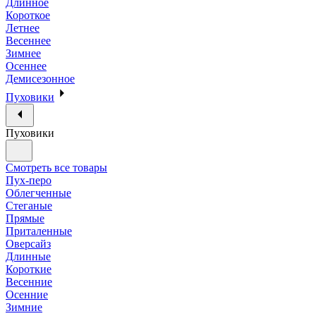
Длинное
Короткое
Летнее
Весеннее
Зимнее
Осеннее
Демисезонное
Пуховики
Пуховики
Смотреть все товары
Пух-перо
Облегченные
Стеганые
Прямые
Приталенные
Оверсайз
Длинные
Короткие
Весенние
Осенние
Зимние