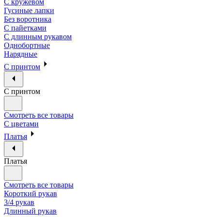
С кружевом
Гусиные лапки
Без воротника
С пайетками
С длинным рукавом
Однобортные
Нарядные
С принтом
С принтом
Смотреть все товары
С цветами
Платья
Платья
Смотреть все товары
Короткий рукав
3/4 рукав
Длинный рукав