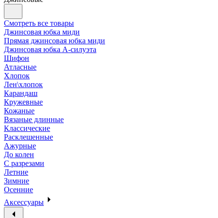
Смотреть все товары
Джинсовая юбка миди
Прямая джинсовая юбка миди
Джинсовая юбка А-силуэта
Шифон
Атласные
Хлопок
Лен\хлопок
Карандаш
Кружевные
Кожаные
Вязаные длинные
Классические
Расклешенные
Ажурные
До колен
С разрезами
Летние
Зимние
Осенние
Аксессуары