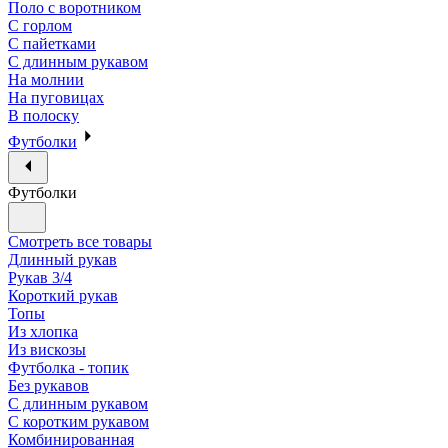
Поло с воротником
С горлом
С пайетками
С длинным рукавом
На молнии
На пуговицах
В полоску
Футболки
Футболки
Смотреть все товары
Длинный рукав
Рукав 3/4
Короткий рукав
Топы
Из хлопка
Из вискозы
Футболка - топик
Без рукавов
С длинным рукавом
С коротким рукавом
Комбинированная