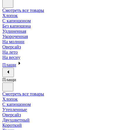
Смотреть все товары
Хлопок
С капюшоном
Без капюшона
Удлиненная
Укороченная
На молнии
Оверсайз
На лето
На весну
Плащи
Плащи
Смотреть все товары
Хлопок
С капюшоном
Утепленные
Оверсайз
Двухцветный
Короткий