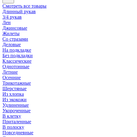
Смотреть все товары
Длинный рукав
3/4 рукав
Лен
Джинсовые
Жилеты
Со стразами
Деловые
На подкладке
Без подкладки
Классические
Однотонные
Летние
Осенние
Трикотажные
Шерстяные
Из хлопка
Из экокожи
Удлиненные
Укороченные
В клетку
Приталенные
В полоску
Повседневные