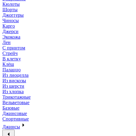
Кюлоты
Шорты
Джоггеры
Чиносы
Карго
Джерси
Экокожа
Лен
С принтом
Стрейч
В клетку
Клёш
Палаццо
Из лиоцелла
Из вискозы
Из шерсти
Из хлопка
Трикотажные
Вельветовые
Базовые
Джинсовые
Спортивные
Джинсы