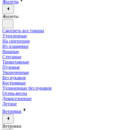
Жилеты
Жилеты
Смотреть все товары
Утепленные
На синтепоне
Из плащевки
Вязаные
Стеганые
Трикотажные
Пуховые
Укороченные
Без рукавов
Костюмные
Удлиненные без рукавов
Осень-весна
Демисезонные
Летние
Ветровки
Ветровки