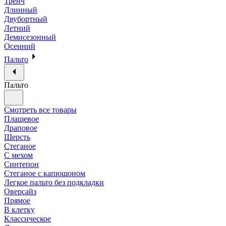
Тренч
Длинный
Двубортный
Летний
Демисезонный
Осенний
Пальто
Пальто
Смотреть все товары
Плащевое
Драповое
Шерсть
Стеганое
С мехом
Синтепон
Стеганое с капюшоном
Легкое пальто без подкладки
Оверсайз
Прямое
В клетку
Классическое