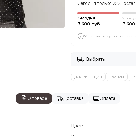
Сегодня только 25%, оста
Сегодня
21 авгу
7 600 руб
7 600
Условия покупки в расср
Выбрать
ДЛЯ ЖЕНЩИН
Бренды
Пл
О товаре
Доставка
Оплата
Цвет: