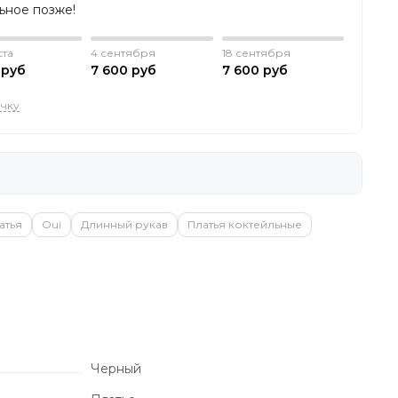
льное позже!
ста
4 сентября
18 сентября
 руб
7 600 руб
7 600 руб
очку
атья
Oui
Длинный рукав
Платья коктейльные
Черный