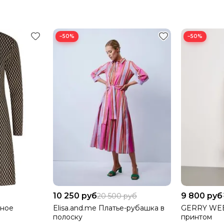
−50%
−50%
10 250 руб
9 800 руб
20 500 руб
жное
Elisa.and.me Платье-рубашка в
GERRY WEB
полоску
принтом