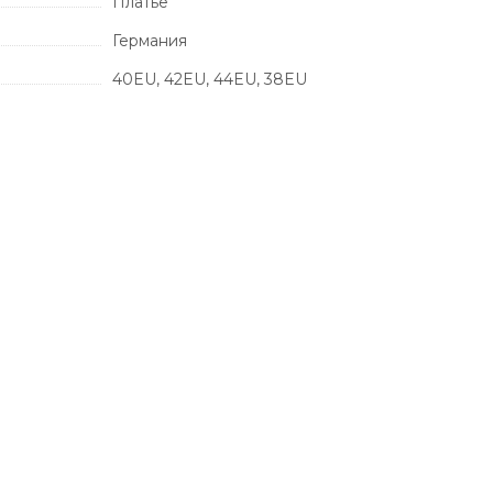
Платье
Германия
40EU, 42EU, 44EU, 38EU