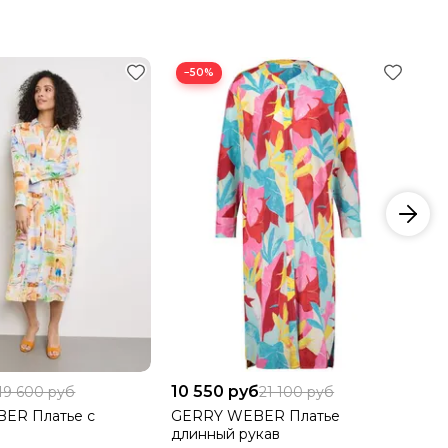
−50%
10 550 руб
22
19 600 руб
21 100 руб
ER Платье с
GERRY WEBER Платье
SU
длинный рукав