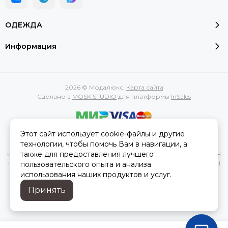
ОДЕЖДА
Информация
2026 © Модалюкс.
Карта сайта
Сделано в
MOSK.STUDIO
для платформы
InSales
Этот сайт использует cookie-файлы и другие
Вся представленная на сайте информация, касающаяся
технологии, чтобы помочь Вам в навигации, а
характеристик, стоимости товаров и услуг, носит
также для предоставления лучшего
информационный характер и ни при каких условиях не является
публичной офертой, определяемой положениями Статьи 437(2)
пользовательского опыта и анализа
Гражданского кодекса РФ.
использования наших продуктов и услуг.
Принять