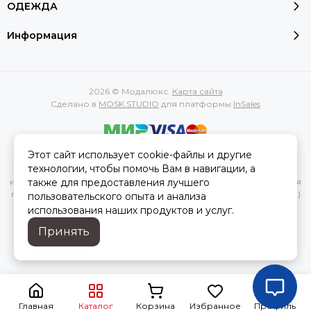
ОДЕЖДА
Информация
2026 © Модалюкс.
Карта сайта
Сделано в
MOSK.STUDIO
для платформы
InSales
Этот сайт использует cookie-файлы и другие
Вся представленная на сайте информация, касающаяся
технологии, чтобы помочь Вам в навигации, а
характеристик, стоимости товаров и услуг, носит
также для предоставления лучшего
информационный характер и ни при каких условиях не является
публичной офертой, определяемой положениями Статьи 437(2)
пользовательского опыта и анализа
Гражданского кодекса РФ.
использования наших продуктов и услуг.
Принять
Главная
Каталог
Корзина
Избранное
Профиль