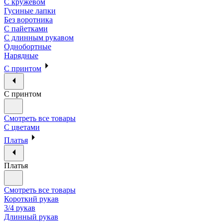
С кружевом
Гусиные лапки
Без воротника
С пайетками
С длинным рукавом
Однобортные
Нарядные
С принтом
С принтом
Смотреть все товары
С цветами
Платья
Платья
Смотреть все товары
Короткий рукав
3/4 рукав
Длинный рукав