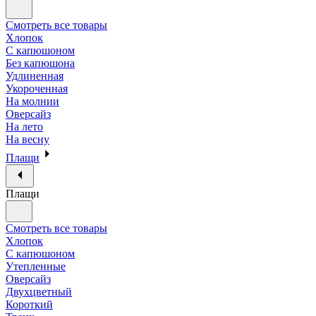
Смотреть все товары
Хлопок
С капюшоном
Без капюшона
Удлиненная
Укороченная
На молнии
Оверсайз
На лето
На весну
Плащи
Плащи
Смотреть все товары
Хлопок
С капюшоном
Утепленные
Оверсайз
Двухцветный
Короткий