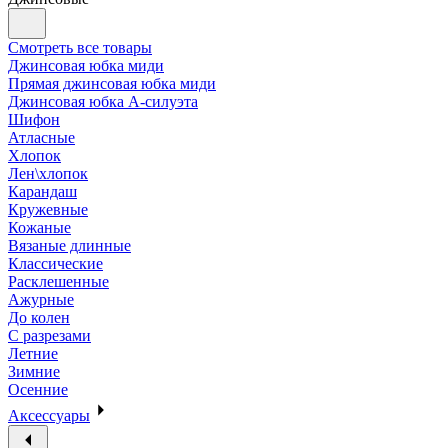
Смотреть все товары
Джинсовая юбка миди
Прямая джинсовая юбка миди
Джинсовая юбка А-силуэта
Шифон
Атласные
Хлопок
Лен\хлопок
Карандаш
Кружевные
Кожаные
Вязаные длинные
Классические
Расклешенные
Ажурные
До колен
С разрезами
Летние
Зимние
Осенние
Аксессуары