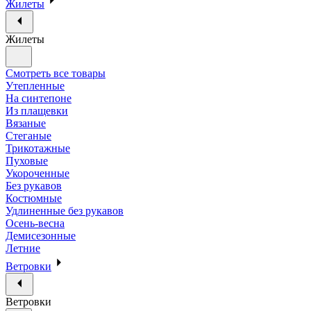
Жилеты
Жилеты
Смотреть все товары
Утепленные
На синтепоне
Из плащевки
Вязаные
Стеганые
Трикотажные
Пуховые
Укороченные
Без рукавов
Костюмные
Удлиненные без рукавов
Осень-весна
Демисезонные
Летние
Ветровки
Ветровки