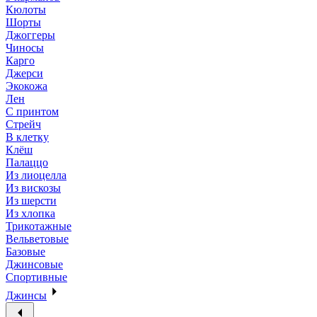
Кюлоты
Шорты
Джоггеры
Чиносы
Карго
Джерси
Экокожа
Лен
С принтом
Стрейч
В клетку
Клёш
Палаццо
Из лиоцелла
Из вискозы
Из шерсти
Из хлопка
Трикотажные
Вельветовые
Базовые
Джинсовые
Спортивные
Джинсы