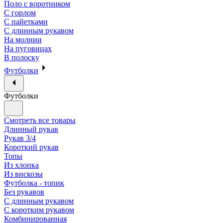
Поло с воротником
С горлом
С пайетками
С длинным рукавом
На молнии
На пуговицах
В полоску
Футболки
Футболки
Смотреть все товары
Длинный рукав
Рукав 3/4
Короткий рукав
Топы
Из хлопка
Из вискозы
Футболка - топик
Без рукавов
С длинным рукавом
С коротким рукавом
Комбинированная