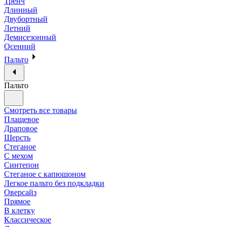
Тренч
Длинный
Двубортный
Летний
Демисезонный
Осенний
Пальто
Пальто
Смотреть все товары
Плащевое
Драповое
Шерсть
Стеганое
С мехом
Синтепон
Стеганое с капюшоном
Легкое пальто без подкладки
Оверсайз
Прямое
В клетку
Классическое