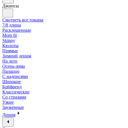
Джинсы
Смотреть все товары
7/8 длина
Расклешенные
Mom fit
Skinny
Кюлоты
Прямые
Зимний деним
На лето
Осень-зима
Палаццо
С надписями
Широкие
Бойфренд
Классические
Со стразами
Узкие
Зауженные
Деним