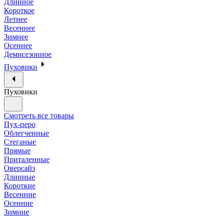
Длинное
Короткое
Летнее
Весеннее
Зимнее
Осеннее
Демисезонное
Пуховики
Пуховики
Смотреть все товары
Пух-перо
Облегченные
Стеганые
Прямые
Приталенные
Оверсайз
Длинные
Короткие
Весенние
Осенние
Зимние