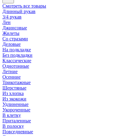
Смотреть все товары
Длинный рукав
3/4 рукав
Лен
Джинсовые
Жилеты
Со стразами
Деловые
На подкладке
Без подкладки
Классические
Однотонные
Летние
Осенние
Трикотажные
Шерстяные
Из хлопка
Из экокожи
Удлиненные
Укороченные
В клетку
Приталенные
В полоску
Повседневные