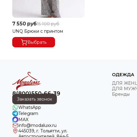
7 550 руб
15 100 руб
UNQ Брюки с принтом
Выбрать
ОДЕЖДА
ДЛЯ ЖЕН
ДЛЯ МУЖ
8(800)550-66-39
Бренды
Заказать звонок
WhatsApp
Telegram
MAX
info@modaluxx.ru
445039, г. Тольятти, ул.
Автостроителей, 84а-5