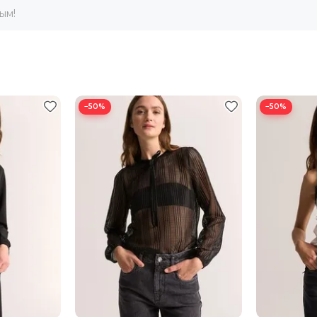
ым!
92-94
74-76
97-99
96-98
78-80
101-1
100-102
82-84
105-1
−50%
−50%
104-106
86-88
109-11
108-110
90-92
113-11
112-114
94-96
117-11