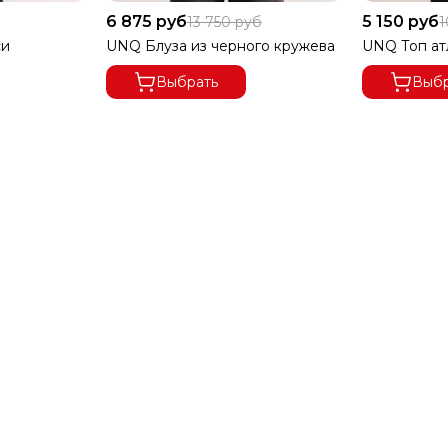
6 875 руб
5 150 руб
13 750 руб
1
си
UNQ Блуза из черного кружева
UNQ Топ ат
Выбрать
Выбр
А ОСУЩЕСТВЛЯЕТСЯ ПО ПРЕДОПЛАТЕ.
ЕСПЛАТНАЯ.
ПРИ ЧАСТИЧНОМ ВЫКУПЕ
 ДОСТАВКУ 100%.