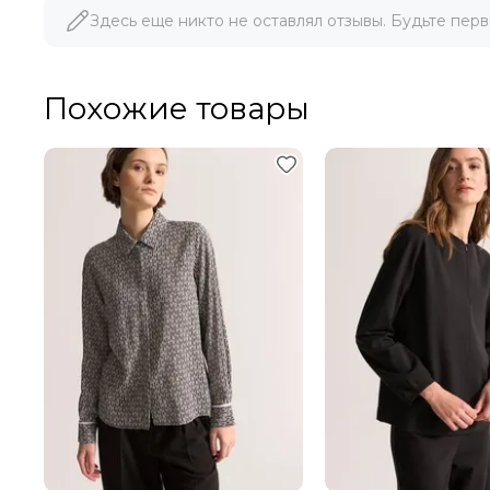
Здесь еще никто не оставлял отзывы. Будьте перв
36
175 СМ
38
175 СМ
Похожие товары
40
175 СМ
42
175 СМ
44
175 СМ
46
175 СМ
РАЗМЕР
ДЛИНА
ГРУДЬ
ТАЛИЯ
БЕДРА
XS
175 СМ
88-90
70-72
93-95
S
175 СМ
92-94
74-76
97-99