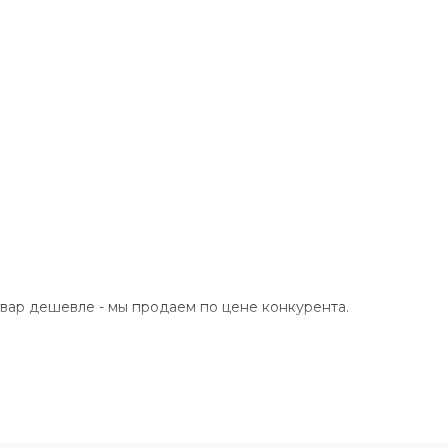
овар дешевле - мы продаем по цене конкурента.
ГРУДЬ
ТАЛИЯ
БЕД
84-86
66-68
89-91
88-90
70-72
93-95