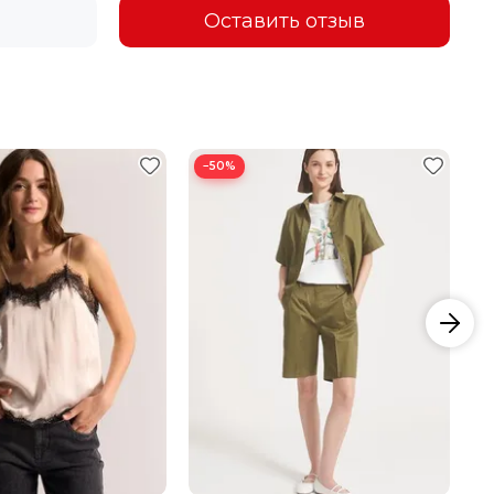
Оставить отзыв
03
07
−50%
1
5
9