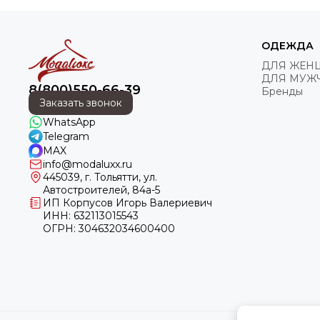
ОДЕЖДА
ДЛЯ ЖЕН
ДЛЯ МУЖ
8(800)550-66-39
Бренды
Заказать звонок
WhatsApp
Telegram
MAX
info@modaluxx.ru
445039, г. Тольятти, ул.
Автостроителей, 84а-5
ИП Корпусов Игорь Валериевич
ИНН: 632113015543
ОГРН: 304632034600400