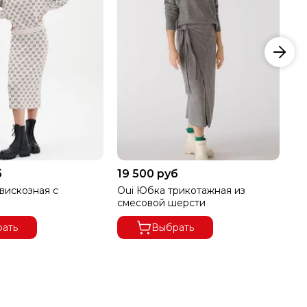
б
19 500 руб
19
искозная с
Oui Юбка трикотажная из
Ou
смесовой шерсти
за
ать
Выбрать