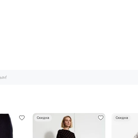
крил, 8 % шерсть, 7 % альпака.
ым!
овар дешевле - мы продаем по цене конкурента.