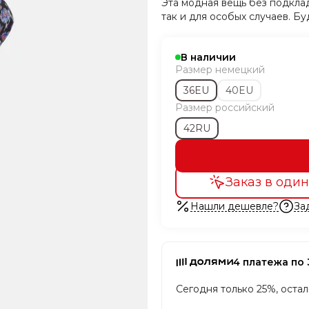
Эта модная вещь без подкла
так и для особых случаев. Бу
В наличии
Размер немецкий
36EU
40EU
Размер российский
42RU
Заказ в один
Нашли дешевле?
За
4 платежа по 
Сегодня только 25%, оста