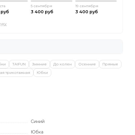
ста
5 сентября
19 сентября
 руб
3 400 руб
3 400 руб
очку
бки
TAIFUN
Зимние
До колен
Осенние
Прямые
ая трикотажная
Юбки
Синий
Юбка