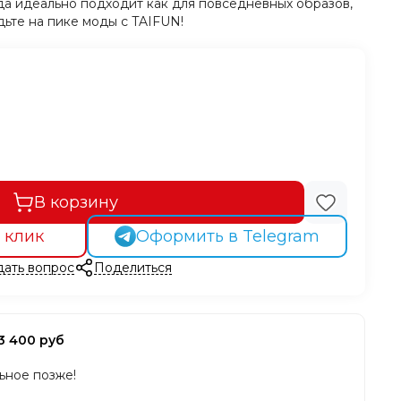
да идеально подходит как для повседневных образов,
дьте на пике моды с TAIFUN!
В корзину
 клик
Оформить в Telegram
дать вопрос
Поделиться
3 400 руб
льное позже!