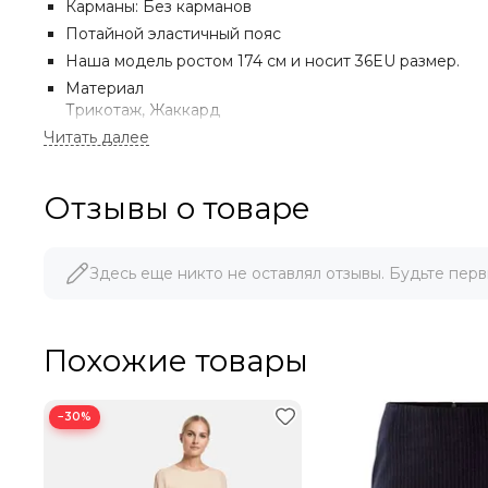
Карманы: Без карманов
Потайной эластичный пояс
Наша модель ростом 174 см и носит 36EU размер.
Материал
Трикотаж, Жаккард
Верх: 34 % хлопок, 30 % полиамид-нейлон, 21 % полиа
Отзывы о товаре
Здесь еще никто не оставлял отзывы. Будьте перв
Похожие товары
МЫ ДОРОЖИМ ПОКУПАТЕЛЯМИ!
−30%
При указании ссылки на ресурс или сайт, где данный т