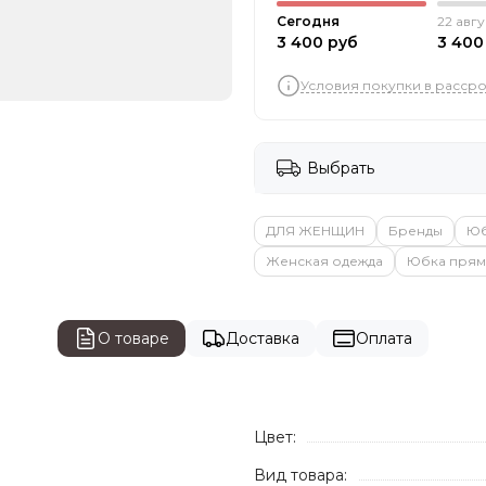
Сегодня
22 авгу
3 400 руб
3 400
Условия покупки в расср
Выбрать
ДЛЯ ЖЕНЩИН
Бренды
Ю
Женская одежда
Юбка прям
О товаре
Доставка
Оплата
Цвет:
Вид товара: