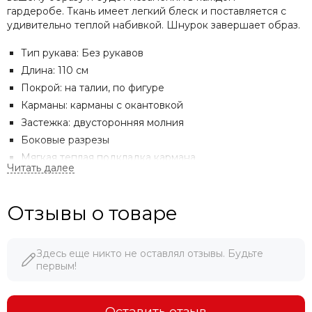
гардеробе. Ткань имеет легкий блеск и поставляется с
удивительно теплой набивкой. Шнурок завершает образ.
Тип рукава: Без рукавов
Длина: 110 см
Покрой: на талии, по фигуре
Карманы: карманы с окантовкой
Застежка: двусторонняя молния
Боковые разрезы
Мягкая теплая подкладка кармана
Приподнятая талия с кулиской
Вырез: Воротник-стойка
Отзывы о товаре
Наполнитель: 100% полиэстер
Наша модель ростом 176 см и носит 36EU размер.
Верх: 100% полиэстер
Здесь еще никто не оставлял отзывы. Будьте
первым!