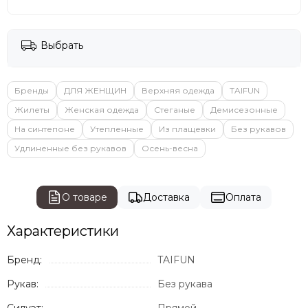
Выбрать
Бренды
ДЛЯ ЖЕНЩИН
Верхняя одежда
TAIFUN
Жилеты
Женская одежда
Стеганые
Демисезонные
На синтепоне
Утепленные
Из плащевки
Без рукавов
Удлиненные без рукавов
Осень-весна
О товаре
Доставка
Оплата
Характеристики
Бренд:
TAIFUN
Рукав:
Без рукава