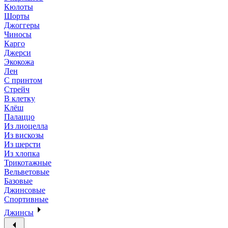
Кюлоты
Шорты
Джоггеры
Чиносы
Карго
Джерси
Экокожа
Лен
С принтом
Стрейч
В клетку
Клёш
Палаццо
Из лиоцелла
Из вискозы
Из шерсти
Из хлопка
Трикотажные
Вельветовые
Базовые
Джинсовые
Спортивные
Джинсы