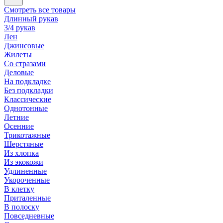
Смотреть все товары
Длинный рукав
3/4 рукав
Лен
Джинсовые
Жилеты
Со стразами
Деловые
На подкладке
Без подкладки
Классические
Однотонные
Летние
Осенние
Трикотажные
Шерстяные
Из хлопка
Из экокожи
Удлиненные
Укороченные
В клетку
Приталенные
В полоску
Повседневные