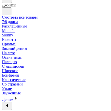
Джинсы
Смотреть все товары
7/8 длина
Расклешенные
Mom fit
Skinny
Кюлоты
Прямые
Зимний деним
На лето
Осень-зима
Палаццо
С надписями
Широкие
Бойфренд
Классические
Со стразами
Узкие
Зауженные
Деним