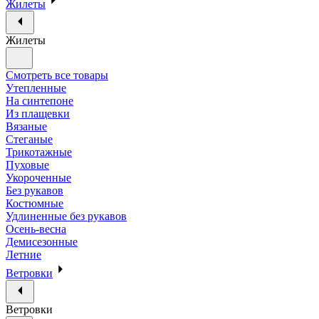
Жилеты
Жилеты
Смотреть все товары
Утепленные
На синтепоне
Из плащевки
Вязаные
Стеганые
Трикотажные
Пуховые
Укороченные
Без рукавов
Костюмные
Удлиненные без рукавов
Осень-весна
Демисезонные
Летние
Ветровки
Ветровки