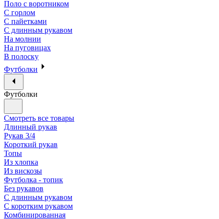
Поло с воротником
С горлом
С пайетками
С длинным рукавом
На молнии
На пуговицах
В полоску
Футболки
Футболки
Смотреть все товары
Длинный рукав
Рукав 3/4
Короткий рукав
Топы
Из хлопка
Из вискозы
Футболка - топик
Без рукавов
С длинным рукавом
С коротким рукавом
Комбинированная