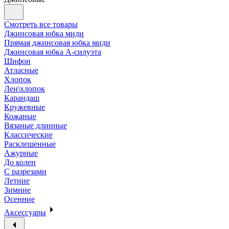
Смотреть все товары
Джинсовая юбка миди
Прямая джинсовая юбка миди
Джинсовая юбка А-силуэта
Шифон
Атласные
Хлопок
Лен\хлопок
Карандаш
Кружевные
Кожаные
Вязаные длинные
Классические
Расклешенные
Ажурные
До колен
С разрезами
Летние
Зимние
Осенние
Аксессуары