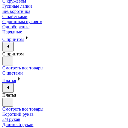
С кружевом
Гусиные лапки
Без воротника
С пайетками
С длинным рукавом
Однобортные
Нарядные
С принтом
С принтом
Смотреть все товары
С цветами
Платья
Платья
Смотреть все товары
Короткий рукав
3/4 рукав
Длинный рукав