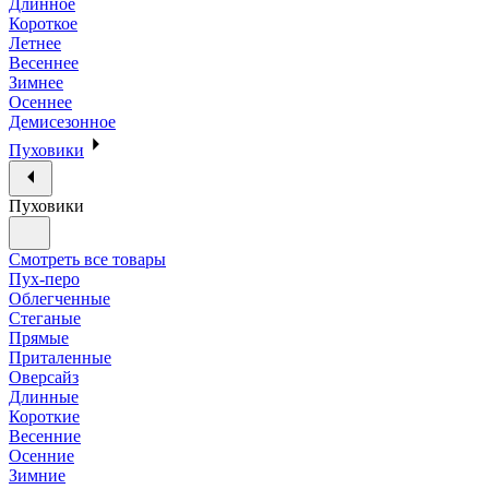
Длинное
Короткое
Летнее
Весеннее
Зимнее
Осеннее
Демисезонное
Пуховики
Пуховики
Смотреть все товары
Пух-перо
Облегченные
Стеганые
Прямые
Приталенные
Оверсайз
Длинные
Короткие
Весенние
Осенние
Зимние