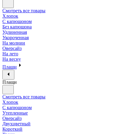
Смотреть все товары
Хлопок
С капюшоном
Без капюшона
Удлиненная
Укороченная
На молнии
Оверсайз
На лето
На весну
Плащи
Плащи
Смотреть все товары
Хлопок
С капюшоном
Утепленные
Оверсайз
Двухцветный
Короткий