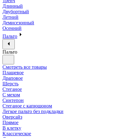
Тренч
Длинный
Двубортный
Летний
Демисезонный
Осенний
Пальто
Пальто
Смотреть все товары
Плащевое
Драповое
Шерсть
Стеганое
С мехом
Синтепон
Стеганое с капюшоном
Легкое пальто без подкладки
Оверсайз
Прямое
В клетку
Классическое